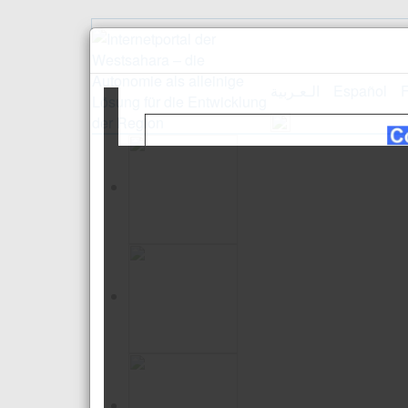
الـعـربية
Español
F
Empfang