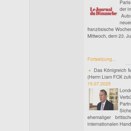
Paris
der i
Auto
neue
französische Wochen
Mittwoch, dem 23. Jul
Fortsetzung...
Das Königreich Ma
(Herrn Liam FOX zuf
15.07.2025
Lond
Verb
Part
Siche
ehemaliger britisc
internationalen Hand