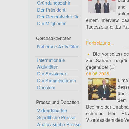
Moha
Gründungsdahir
und 
Der Präsident
unte
Der Generalsekretär
einem Interview, d
Die Mitglieder
Tageszeitung „La Raz
Corcasaktivitäten
Fortsetzung...
Nationale Aktivitäten
Die vonseiten de
Internationale
zur Sahara begrün
Aktivitäten
gegenüber (...)
Die Sessionen
08.08.2025
Lima
Die Kommissionen
dess
Dossiers
über 
dem 
Presse und Debatten
Beginne der Unabhän
Videodebatten
schreibe Herr Ri
Schriftliche Presse
Vizepräsident des V
Audiovisuelle Presse