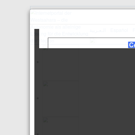
الـعـربية
Español
F
Empfang