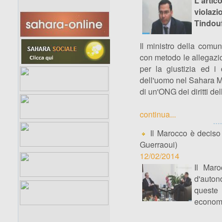
L'arti
violazi
Tindou
Il ministro della comu
con metodo le allegazi
per la giustizia ed i d
dell'uomo nel Sahara M
di un'ONG dei diritti de
continua...
Il Marocco è deciso 
Guerraoui)
12/02/2014
Il Mar
d'autono
queste 
economi