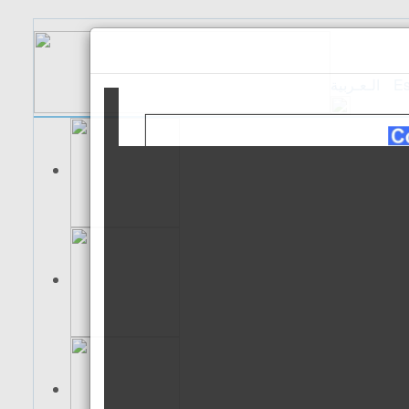
الـعـربية
Es