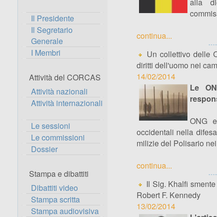
alla d
commiss
Il Presidente
Il Segretario
continua...
Generale
I Membri
Un collettivo delle 
diritti dell'uomo nei ca
14/02/2014
Attività del CORCAS
Le ON
Attività nazionali
respons
Attività internazionali
ONG ed 
Le sessioni
occidentali nella difes
Le commissioni
milizie del Polisario ne
Dossier
continua...
Stampa e dibattiti
Il Sig. Khalfi smente
Dibattiti video
Robert F. Kennedy
Stampa scritta
13/02/2014
Stampa audiovisiva