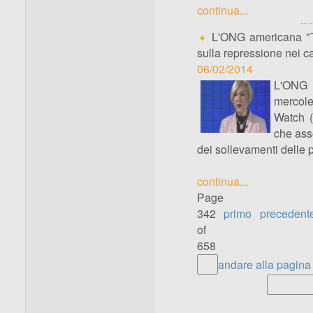
continua...
L'ONG americana "Te
sulla repressione nei c
06/02/2014
L'ONG a
mercole
Watch (
che asso
dei sollevamenti delle 
continua...
Page
342
primo
precedent
of
658
andare alla pagina