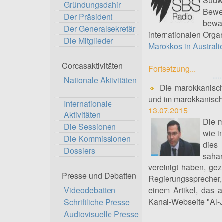
Südwe
Gründungsdahir
Bewe
Der Präsident
bewa
Der Generalsekretär
internationalen Orga
Die Mitglieder
Marokkos in Austral
Corcasaktivitäten
Fortsetzung...
Nationale Aktivitäten
Die marokkanische
und im marokkanische
Internationale
13.07.2015
Aktivitäten
Die m
Die Sessionen
wie i
Die Kommissionen
dies
Dossiers
saha
vereinigt haben, ge
Presse und Debatten
Regierungssprecher
Videodebatten
einem Artikel, das 
Kanal-Webseite "Al-J
Schriftliche Presse
Audiovisuelle Presse