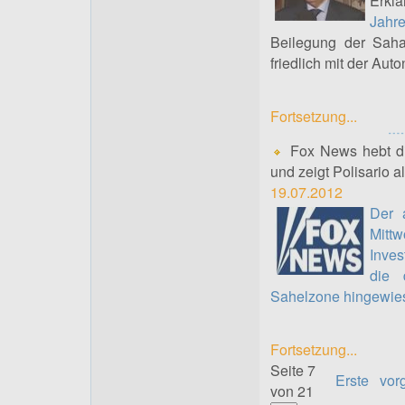
Erkl
Jahr
Beilegung der Saha
friedlich mit der Aut
Fortsetzung...
Fox News hebt die
und zeigt Polisario a
19.07.2012
Der 
Mitt
Inves
die 
Sahelzone hingewie
Fortsetzung...
Seite 7
Erste
vor
von 21