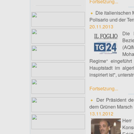
Fortsetzung...
Die italienischen
Polisario und der Te
20.11.2013
Die 
Bezi
(AQIM
Moha
Regime“ eingeführt
Hauptstadt im alger
inspiriert ist", unte
Fortsetzung...
Der Präsident de
dem Grünen Marsch u
13.11.2012
Herr
Kons