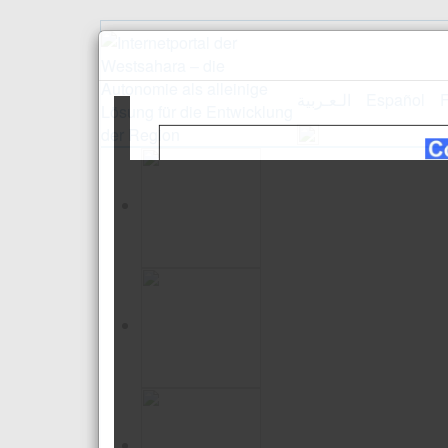
الـعـربية
Español
F
Empfang