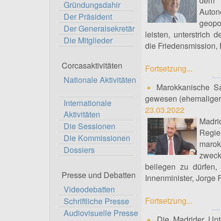
dem 
Gründungsdahir
Auto
Der Präsident
geopo
Der Generalsekretär
leisten, unterstrich 
Die Mitglieder
die Friedensmission, 
Corcasaktivitäten
Fortsetzung...
Nationale Aktivitäten
Marokkanische Sah
gewesen (ehemaliger 
Internationale
23.03.2022
Aktivitäten
Madri
Die Sessionen
Regi
Die Kommissionen
marok
Dossiers
zweck
beilegen zu dürfen
Presse und Debatten
Innenminister, Jorge 
Videodebatten
Fortsetzung...
Schriftliche Presse
Audiovisuelle Presse
Die Madrider Unte