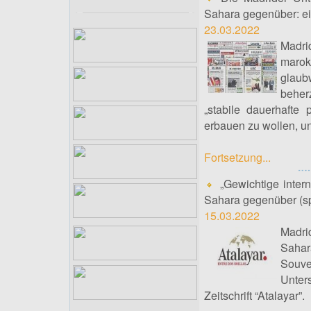
Sahara gegenüber: ein
23.03.2022
Madr
marok
glaubw
beher
„stabile dauerhafte
erbauen zu wollen, u
Fortsetzung...
„Gewichtige intern
Sahara gegenüber (spa
15.03.2022
Madri
Sahar
Souve
Unters
Zeitschrift “Atalayar”.