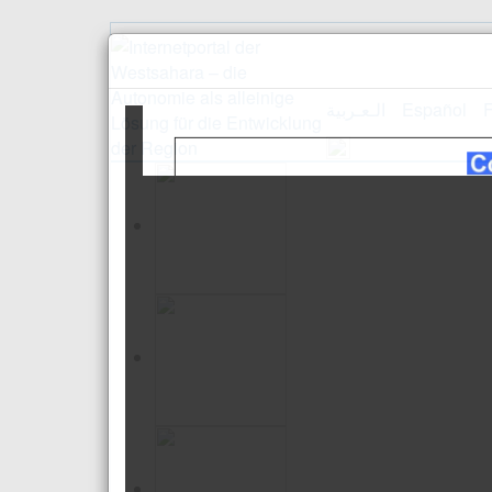
الـعـربية
Español
F
Empfang