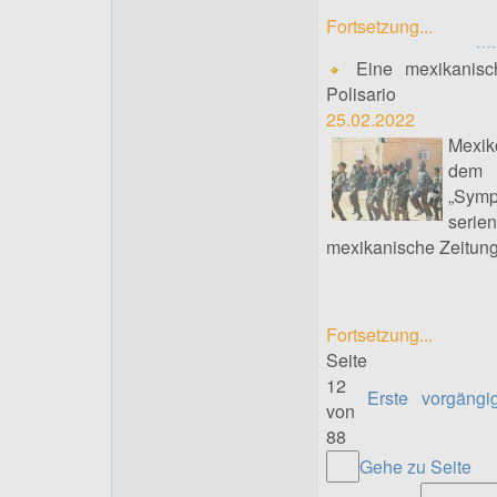
Fortsetzung...
Eine mexikanisch
Polisario
25.02.2022
Mexiko
dem 
„Sym
serie
mexikanische Zeitung 
Fortsetzung...
Seite
12
Erste
vorgängi
von
88
Gehe zu Seite