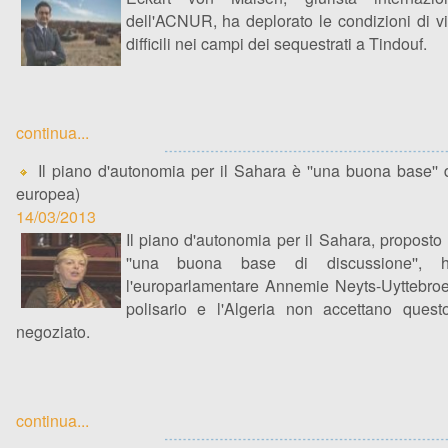
dell'ACNUR, ha deplorato le condizioni di v
difficili nei campi dei sequestrati a Tindouf.
continua...
Il piano d'autonomia per il Sahara è ''una buona base'' 
europea)
14/03/2013
Il piano d'autonomia per il Sahara, proposto
''una buona base di discussione'', h
l'europarlamentare Annemie Neyts-Uyttebroeck
polisario e l'Algeria non accettano que
negoziato.
continua...