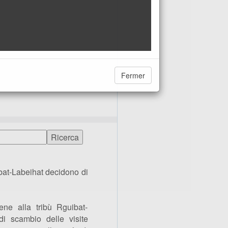
Fermer
ibat-Labeihat decidono di
ne alla tribù Rguibat-
 di scambio delle visite