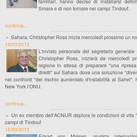
familiari, hanno deciso di installarsi defin
Smara e di non tornare nei campi Tindouf.
continua...
Sahara: Christopher Ross inizia mercoledì prossimo un ro
18/03/2013
L'inviato personale del segretario generale
Christopher Ross, inizierà da mercoledì p
regione in attesa di preparare ''una ripresa
diretti'' sul Sahara dove una soluzione ''dive
nei confronti ''del rischio aumentato d'instabilità al Sahel''
New York l'ONU.
continua...
Un ex membro dell'ACNUR deplora le condizioni di vita '
campi di Tindouf
15/03/2013
Eckart von Malsen, giurista interna