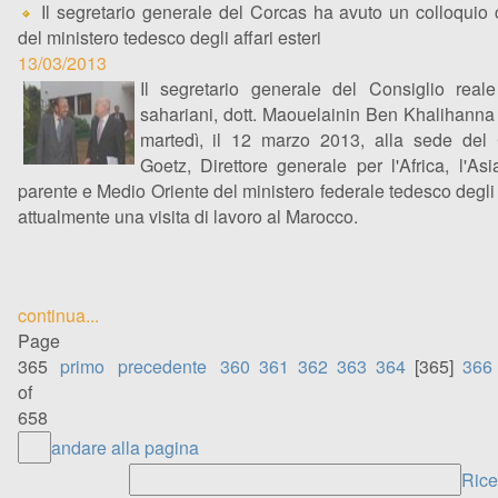
Il segretario generale del Corcas ha avuto un colloquio c
del ministero tedesco degli affari esteri
13/03/2013
Il segretario generale del Consiglio reale 
sahariani, dott. Maouelainin Ben Khalihanna 
martedì, il 12 marzo 2013, alla sede del
Goetz, Direttore generale per l'Africa, l'Asi
parente e Medio Oriente del ministero federale tedesco degli a
attualmente una visita di lavoro al Marocco.
continua...
Page
365
primo
precedente
360
361
362
363
364
[365]
366
of
658
andare alla pagina
Ricer