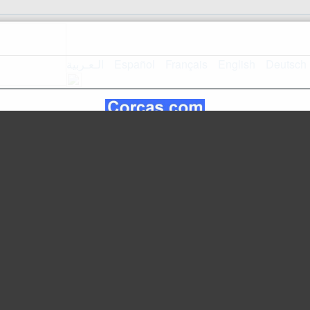
الـعـربية
Español
Français
English
Deutsch
mappa del
Home Page