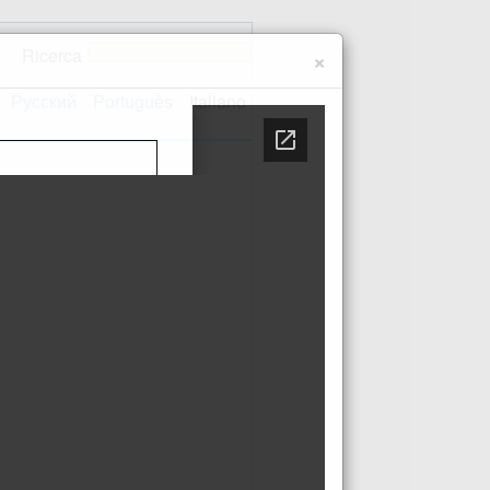
Ricerca
×
Русский
Português
Italiano
 sito
Contatti