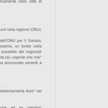
itivamente nella città di
und nella regione (ONU)
 dell'ONU per il Sahara,
rossimo, un tondo nella
 possibile dei negoziati
nta più urgente che mai''
, ha annunciato venerdì a
'estremamente dure'' nei
zionale ed ex membro