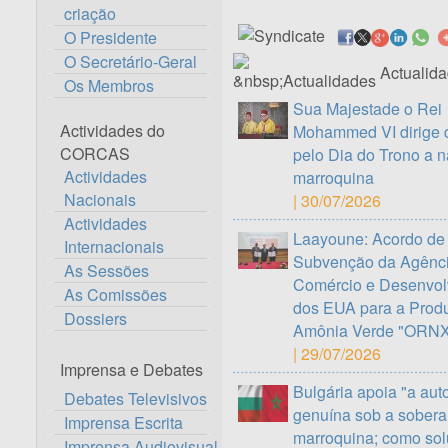
criação
O Presidente
O Secretário-Geral
Actualid
Os Membros
Sua Majestade o Rei
Actividades do
Mohammed VI dirige 
CORCAS
pelo Dia do Trono a 
Actividades
marroquina
Nacionais
| 30/07/2026
Actividades
Laayoune: Acordo de
Internacionais
Subvenção da Agênc
As Sessões
Comércio e Desenvol
As Comissões
dos EUA para a Prod
Dossiers
Amônia Verde "ORN
| 29/07/2026
Imprensa e Debates
Bulgária apoia "a au
Debates Televisivos
genuína sob a sobera
Imprensa Escrita
marroquina; como so
Imprensa Audiovisual