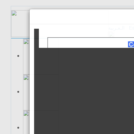
الـعـربية
Es