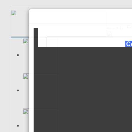
الـعـربية
Es