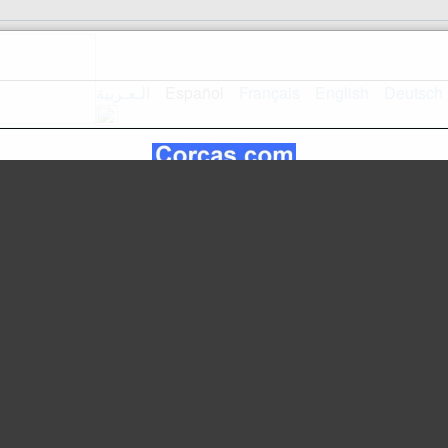
الـعـربية
Español
Français
English
Deutsch
Inicio
Mapa del sitio