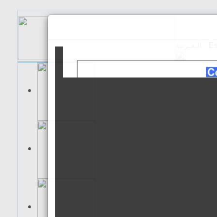
الـعـربية
Es