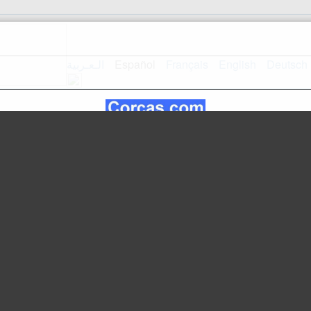
الـعـربية
Español
Français
English
Deutsch
Inicio
Mapa del sitio