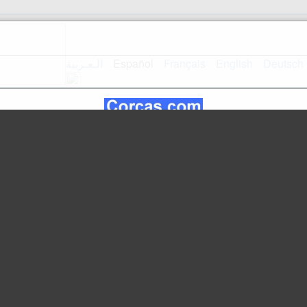
الـعـربية
Español
Français
English
Deutsch
Inicio
Mapa del sitio