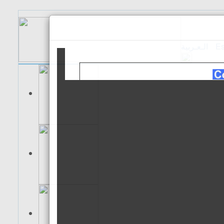
الـعـربية
Es