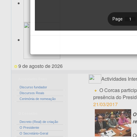
9 de agosto de 2026
Actividades Inte
Actividades Reais
Discurso fundador
O Corcas partici
Discursos Reais
presência do Presid
Cerimónia de nomeação
21/03/2017
O
O Conselho
r
Decreto (Real) de criação
O Presidente
O Secretário-Geral
O