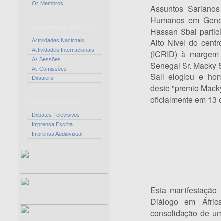
Os Membros
Assuntos Sariano
Humanos em Geneb
Actividades do CORCAS
Hassan Sbai partici
Alto Nível do centr
Actividades Nacionais
Actividades Internacionais
(ICRID) à margem 
As Sessões
Senegal Sr. Macky S
As Comissões
Sall elogiou e ho
Dossiers
deste "premio Macky
oficialmente em 13
Imprensa e Debates
Debates Televisivos
Imprensa Escrita
Imprensa Audiovisual
Esta manifestação 
Diálogo em Áfric
consolidação de um