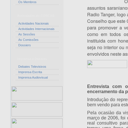
O
Os Membros
assuntos saraniano
Radio Tanger, logo 
Actividades do CORCAS
Conselho que este C
Actividades Nacionais
para promover a ve
Actividades Internacionais
como em todos os 
As Sessões
instituida com hon
As Comissões
Dossiers
seja no interior ou
envolvidos neste as
Imprensa e Debates
Debates Televisivos
Imprensa Escrita
Imprensa Audiovisual
Entrevista com o
encerramento da p
Introduçào do repr
bem vendo para est
Pela ocasiào da vi
março de 2006, foi
real consultivo par