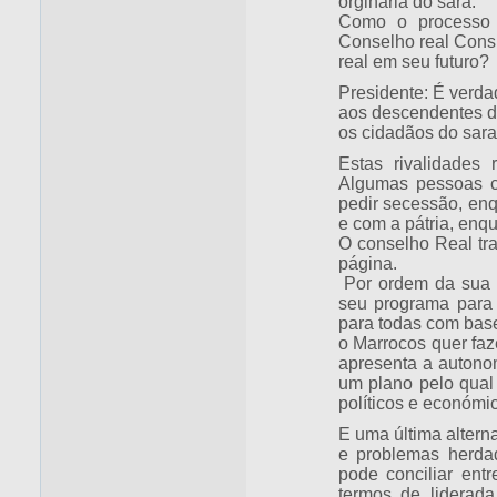
orginaria do sara.
Como o processo d
Conselho real Consu
real em seu futuro?
Presidente: É verda
aos descendentes do
os cidadãos do sara
Estas rivalidades
Algumas pessoas c
pedir secessão, enq
e com a pátria, enqu
O conselho Real tra
página.
Por ordem da sua 
seu programa para 
para todas com bas
o Marrocos quer fa
apresenta a autono
um plano pelo qual 
políticos e económic
E uma última alterna
e problemas herda
pode conciliar ent
termos de liderad