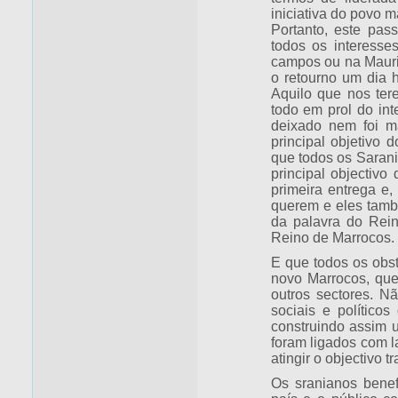
iniciativa do povo m
Portanto, este pas
todos os interesse
campos ou na Maurit
o retourno um dia h
Aquilo que nos ter
todo em prol do int
deixado nem foi ma
principal objetivo
que todos os Sarani
principal objectivo 
primeira entrega e
querem e eles tamb
da palavra do Rein
Reino de Marrocos.
E que todos os obst
novo Marrocos, que
outros sectores. 
sociais e políticos
construindo assim 
foram ligados com l
atingir o objectivo 
Os sranianos benef