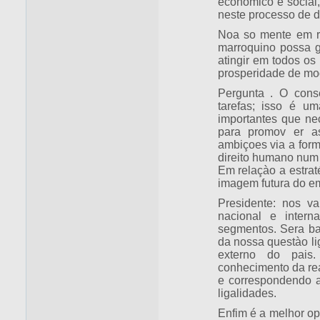
econômico e social, 
neste processo de d
Noa so mente em r
marroquino possa g
atingir em todos os
prosperidade de mo
Pergunta . O cons
tarefas; isso é um
importantes que ne
para promov er as
ambiçoes via a form
direito humano num 
Em relaçào a estrat
imagem futura do em
Presidente: nos v
nacional e intern
segmentos. Sera ba
da nossa questào li
externo do pais.
conhecimento da rea
e correspondendo a
ligalidades.
Enfim é a melhor o