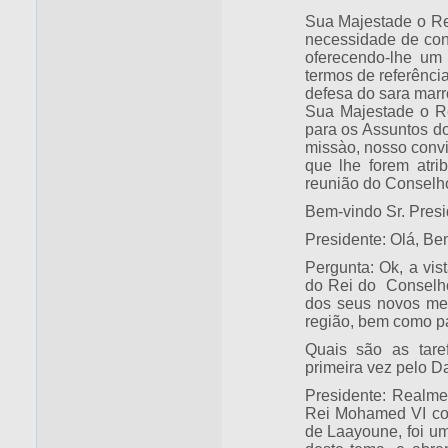
Sua Majestade o Rei
necessidade de con
oferecendo-lhe um
termos de referência
defesa do sara marr
Sua Majestade o R
para os Assuntos do
missào, nosso convi
que lhe forem atrib
reunião do Conselho
Bem-vindo Sr. Presi
Presidente: Olá, Be
Pergunta: Ok, a vis
do Rei do Conselho
dos seus novos me
região, bem como pa
Quais são as tare
primeira vez pelo D
Presidente: Realme
Rei Mohamed VI con
de Laayoune, foi um