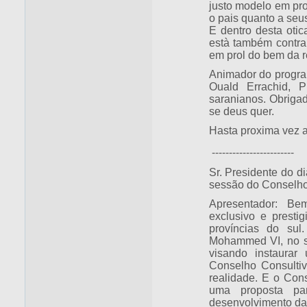
justo modelo em pro
o pais quanto a seu
E dentro desta otic
està também contra 
em prol do bem da r
Animador do progra
Ouald Errachid, P
saranianos. Obriga
se deus quer.
Hasta proxima vez 
------------------------
Sr. Presidente do d
sessão do Conselh
Apresentador: Be
exclusivo e presti
províncias do sul
Mohammed VI, no se
visando instaura
Conselho Consultiv
realidade. E o Con
uma proposta par
desenvolvimento das