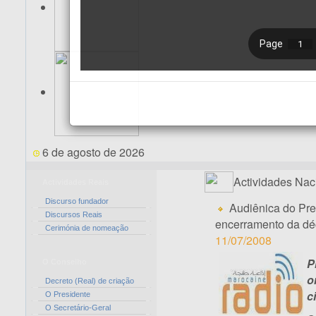
6 de agosto de 2026
Actividades Nac
Actividades Reais
Discurso fundador
Audiênica do Pr
Discursos Reais
encerramento da dé
Cerimónia de nomeação
11/07/2008
P
O Conselho
o
Decreto (Real) de criação
c
O Presidente
O Secretário-Geral