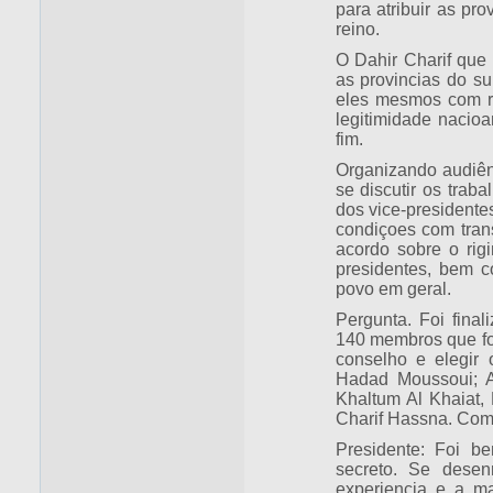
para atribuir as pr
reino.
O Dahir Charif que é
as provincias do su
eles mesmos com re
legitimidade nacioa
fim.
Organizando audiênc
se discutir os trab
dos vice-presidente
condiçoes com tran
acordo sobre o rig
presidentes, bem 
povo em geral.
Pergunta. Foi fina
140 membros que for
conselho e elegir 
Hadad Moussoui; A
Khaltum Al Khaiat,
Charif Hassna. Como
Presidente: Foi b
secreto. Se desen
experiencia e a m