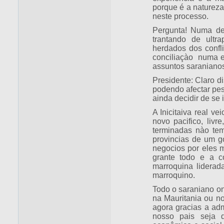
porque é a natureza
neste processo.
Pergunta! Numa dec
trantando de ultra
herdados dos confl
conciliaçào numa es
assuntos saraniano
Presidente: Claro d
podendo afectar pes
ainda decidir de se i
A Inicitaiva real v
novo pacifico, livr
terminadas nào tem
provincias de um g
negocios por eles 
grante todo e a co
marroquina lidera
marroquino.
Todo o saraniano ond
na Mauritania ou n
agora gracias a adm
nosso pais seja 