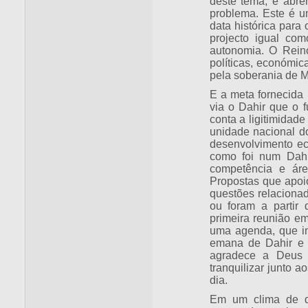
deste tema, e abre
problema. Este é u
data histórica par
projecto igual com
autonomia. O Rein
políticas, económic
pela soberania de M
E a meta fornecida
via o Dahir que o 
conta a ligitimida
unidade nacional d
desenvolvimento eco
como foi num Dahi
competência e ár
Propostas que apoi
questões relaciona
ou foram a partir 
primeira reunião em
uma agenda, que in
emana de Dahir e 
agradece a Deus 
tranquilizar junto 
dia.
Em um clima de de