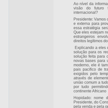
Ao nível da informa
visão do futuro 
internacional?
Presidente: Vamos c
e externa para pro
essa estratégia ser
Que eles estejam no
estrangeiros envo
direitos legítimos d
Explicando a eles 
solução para os re
solução feita para
novas bases para u
moderno, ele é ta
pais pacifico de tr
exigidos pelo tem
através de element
uniào comum a tudos
por tudo permitin
continente Africano
Hopidado: nome d
Presidente, do Cons
pela venda e pela o