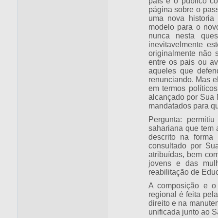
país e o público c
página sobre o pass
uma nova historia
modelo para o novo
nunca nesta ques
inevitavelmente es
originalmente não 
entre os pais ou a
aqueles que defend
renunciando. Mas e
em termos políticos
alcançado por Sua 
mandatados para qu
Pergunta: permiti
sahariana que tem a
descrito na forma
consultado por Sua
atribuídas, bem co
jovens e das mulh
reabilitação de Edu
A composição e o 
regional é feita pe
direito e na manute
unificada junto ao 