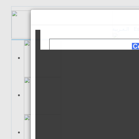
الـعـربية
Es