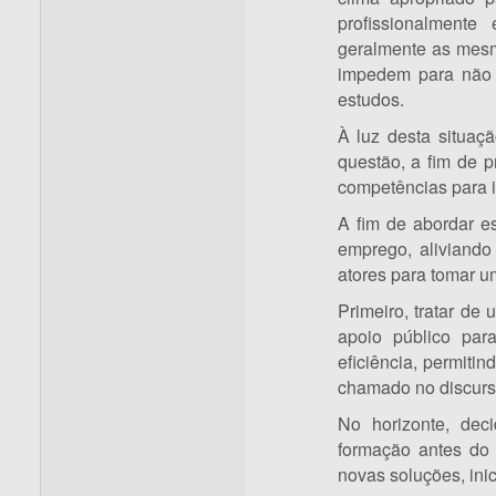
profissionalmente
geralmente as mesm
impedem para não v
estudos.
À luz desta situaç
questão, a fim de p
competências para i
A fim de abordar e
emprego, aliviand
atores para tomar u
Primeiro, tratar d
apoio público par
eficiência, permit
chamado no discurso
No horizonte, dec
formação antes do 
novas soluções, inic