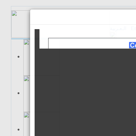
الـعـربية
Es