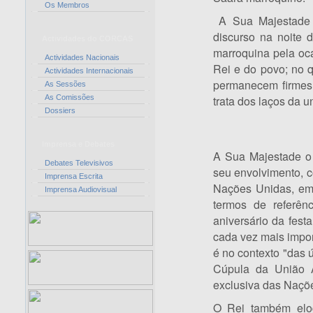
Os Membros
A Sua Majestade 
discurso na noite 
Actividades do CORCAS
marroquina pela oc
Actividades Nacionais
Rei e do povo; no q
Actividades Internacionais
permanecem firmes,
As Sessões
As Comissões
trata dos laços da uni
Dossiers
Imprensa e Debates
A Sua Majestade o 
Debates Televisivos
seu envolvimento, c
Imprensa Escrita
Nações Unidas, em
Imprensa Audiovisual
termos de referên
aniversário da fest
cada vez mais import
é no contexto "das
Cúpula da União Af
exclusiva das Naçõe
O Rei também elog