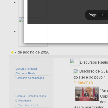
7 de agosto de 2026
Discursos Reais
Actividades Reais
Discurso fundador
Discurso de Sua
Discursos Reais
do Rei e do povo "
Cerimónia de nomeação
21/08/2018
"As 
O Conselho
Cúpu
Decreto (Real) de criação
das 
O Presidente
O Secretário-Geral
Saara marroquino.