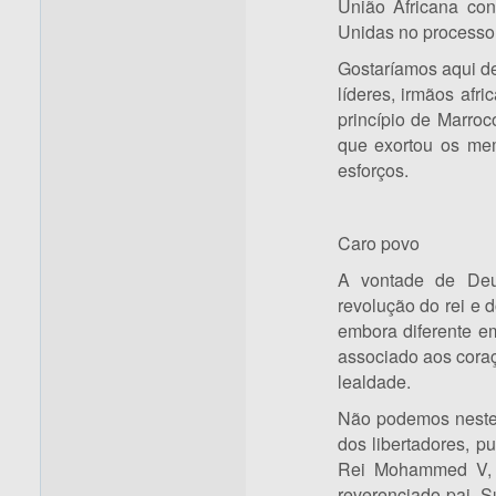
União Africana con
Unidas no processo 
Gostaríamos aqui d
líderes, irmãos afr
princípio de Marro
que exortou os mem
esforços.
Caro povo
A vontade de Deu
revolução do rei e 
embora diferente e
associado aos coraç
lealdade.
Não podemos nestes
dos libertadores, p
Rei Mohammed V, q
reverenciado pai, 