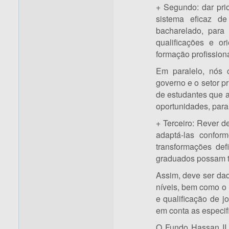
+ Segundo: dar pri
sistema eficaz de
bacharelado, para
qualificações e or
formação profissiona
Em paralelo, nós
governo e o setor p
de estudantes que 
oportunidades, para f
+ Terceiro: Rever d
adaptá-las confor
transformações def
graduados possam te
Assim, deve ser dad
níveis, bem como o
e qualificação de j
em conta as especif
O Fundo Hassan II 