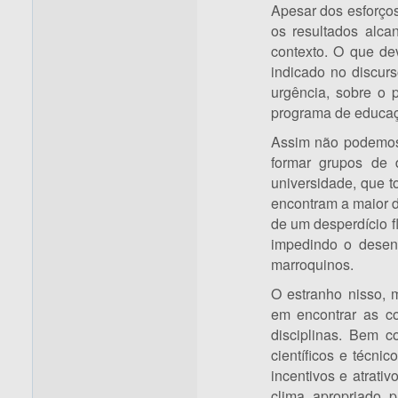
Apesar dos esforços
os resultados alc
contexto. O que de
indicado no discur
urgência, sobre o
programa de educaç
Assim não podemos 
formar grupos de 
universidade, que 
encontram a maior d
de um desperdício f
impedindo o desen
marroquinos.
O estranho nisso, m
em encontrar as c
disciplinas. Bem c
científicos e técni
incentivos e atrat
clima apropriado 