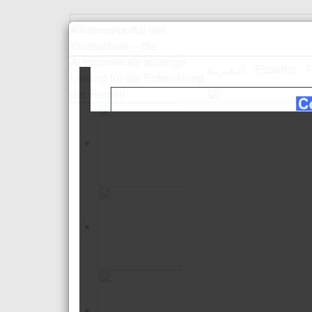
الـعـربية
Español
F
Empfang