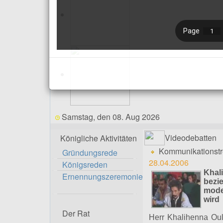
Samstag, den 08. Aug 2026
Videodebatten
Königliche Aktivitäten
Kommunikationstre
Gründungsrede
28.04.2006
Königsreden
Khal
Ernennungszeremonie
bezi
mode
wi
Der Rat
Herr Khalihenna Ould