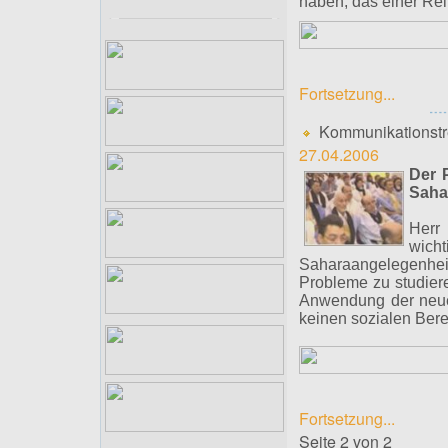
haben, das einer Rei
Fortsetzung...
Kommunikationstre
27.04.2006
Der P
Saha
Herr 
wich
Saharaangelegenheite
Probleme zu studier
Anwendung der neuen
keinen sozialen Bere
Fortsetzung...
Seite 2 von 2