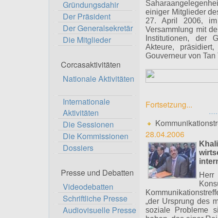
Gründungsdahir
Saharaangelegenheit
einiger Mitglieder d
Der Präsident
27. April 2006, i
Der Generalsekretär
Versammlung mit den
Die Mitglieder
Institutionen, der 
Akteure, präsidie
Gouverneur von Tan
Corcasaktivitäten
Nationale Aktivitäten
Internationale
Fortsetzung...
Aktivitäten
Kommunikationstr
Die Sessionen
28.04.2006
Die Kommissionen
Khal
Dossiers
wirt
inte
Presse und Debatten
Herr
Kons
Videodebatten
Kommunikationstref
Schriftliche Presse
„der Ursprung des m
Audiovisuelle Presse
soziale Probleme si