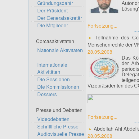
Gründungsdahir
Autono
Lösung“
Der Präsident
Der Generalsekretär
Die Mitglieder
Fortsetzung...
Teilnahme des Corc
Corcasaktivitäten
Menschenrechte der V
Nationale Aktivitäten
28.05.2008
Das Kön
der Arb
Internationale
period
Aktivitäten
Delegat
Die Sessionen
teilge
Die Kommissionen
Vizepräsidenten des 
Dossiers
Presse und Debatten
Fortsetzung...
Videodebatten
Schriftliche Presse
Abdellah Ahl Abdelka
Audiovisuelle Presse
28.05.2008