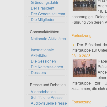
Präs
Gründungsdahir
Ange
Der Präsident
18. 
Der Generalsekretär
hochrangige Delega
Die Mitglieder
Führung von deren V
Corcasaktivitäten
Fortsetzung...
Nationale Aktivitäten
Der Präsident de
Internationale
Intergruppe zur Unte
Aktivitäten
28.10.2025
Die Sessionen
Raba
Präs
Die Kommissionen
Ange
Dossiers
eine
Intergruppe zur U
Presse und Debatten
zusammen, die sich 
Videodebatten
Schriftliche Presse
Fortsetzung...
Audiovisuelle Presse