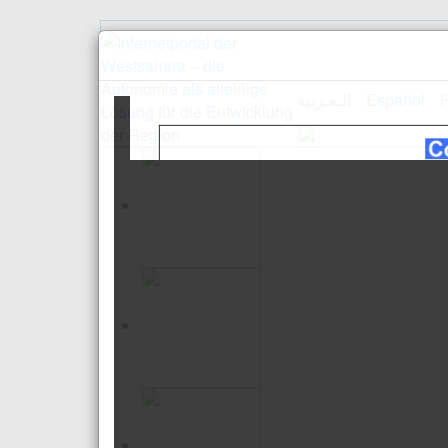
الـعـربية
Español
F
Empfang