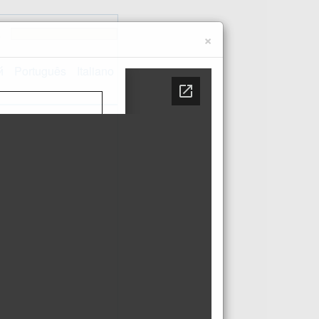
e
×
й
Português
Italiano
Kontakt