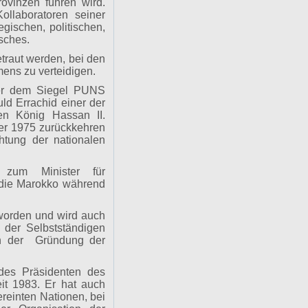
ovinzen führen wird.
ollaboratoren seiner
egischen, politischen,
sches.
traut werden, bei den
ens zu verteidigen.
nter dem Siegel PUNS
ld Errachid einer der
en König Hassan II.
ber 1975 zurückkehren
htung der nationalen
zum Minister für
 die Marokko während
 worden und wird auch
 der Selbstständigen
an der Gründung der
 des Präsidenten des
t 1983. Er hat auch
reinten Nationen, bei