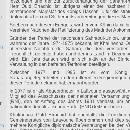
loszulegen und der zur Zurückerlangung der Sahara-Pr
Herr Ould Errachid ist übrigens einer der nächsten K
verstorbenen Majestät des Königs Hassan II. für die strat
r
diplomatischen und Sicherheitsvorbereitungen dieses Mar
Soeben nach diesem Ereignis, wird er vom König damit be
Vereinten Nationen die Ratifizierung des Madrider Abkomm
Gründer der Partei der nationalen Sahraoui-Union, u
während der Jahre 1974-1975 bekannt, ist Khalihenna Ou
en
allerersten Notablen der Sahara, die dem verstorben
Treuepflicht geleistet haben und der ins Land im Dezem
wird. Ein Jahr danach wird er sich aktiv an der Einric
Verwaltung in den befreiten Territorien beteiligen.
Zwischen 1977 und 1995 ist er vom König 
Saharaangelegenheiten in den differenten Regierungen,
dieser Periode gekannt hat, ernannt worden.
In 1977 ist er als Abgeordneter in Laâyoune ausgewählt
Mitglied des Ausschusses der nationalen Versammlung
(RNI), den er Anfang des Jahres 1981 verlässt, um 
en
nationalen demokratischen Partei (PND) teilzunehmen.
Khalihenna Ould Errachid hat ebenfalls die Funktion
Gemeinderates von Laâyoune übernommen und dies sei
se
mehrere Königliche diplomatische Vertretungen bei den Ve