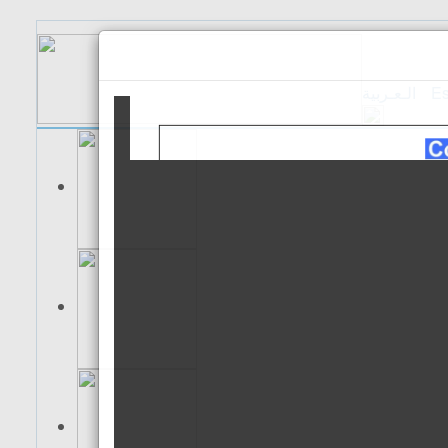
الـعـربية
Es