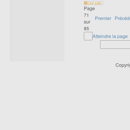
Page
71
Premier
Précéd
sur
85
Atteindre la page
Copyr