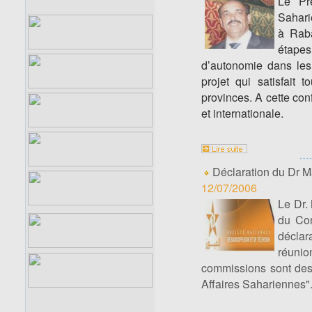
Le Pré
Sahari
à Raba
étapes
d’autonomie dans les 
projet qui satisfait 
provinces. A cette con
et internationale.
Déclaration du Dr 
12/07/2006
Le Dr.
du Con
déclar
réuni
commissions sont des 
Affaires Sahariennes"