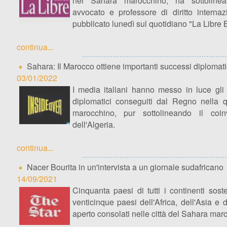
nel Sahara marocchino, ha sottolinea
avvocato e professore di diritto internaz
pubblicato lunedì sul quotidiano "La Libre 
continua...
Sahara: Il Marocco ottiene importanti successi diplomatic
03/01/2022
I media italiani hanno messo in luce gli 
diplomatici conseguiti dal Regno nella 
marocchino, pur sottolineando il coinv
dell'Algeria.
continua...
Nacer Bourita in un'intervista a un giornale sudafricano
14/09/2021
Cinquanta paesi di tutti i continenti sos
venticinque paesi dell'Africa, dell'Asia e
aperto consolati nelle città del Sahara mar