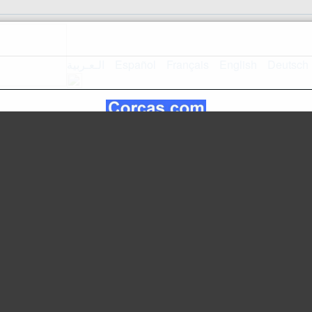
الـعـربية
Español
Français
English
Deutsch
mappa del
Home Page