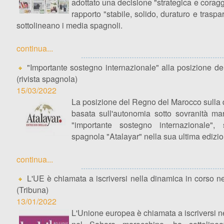
adottato una decisione "strategica e coragg
rapporto "stabile, solido, duraturo e traspa
sottolineano i media spagnoli.
continua...
"Importante sostegno internazionale" alla posizione d
(rivista spagnola)
15/03/2022
La posizione del Regno del Marocco sulla 
basata sull'autonomia sotto sovranità ma
"importante sostegno internazionale", s
spagnola "Atalayar" nella sua ultima edizio
continua...
L'UE è chiamata a iscriversi nella dinamica in corso 
(Tribuna)
13/01/2022
L'Unione europea è chiamata a iscriversi n