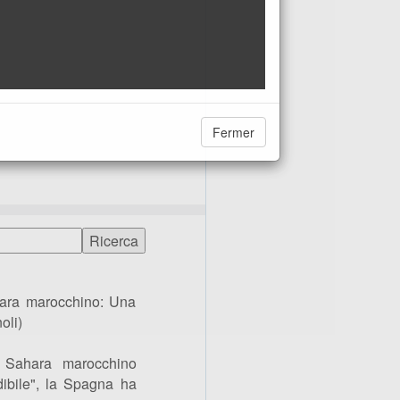
Fermer
hara marocchino: Una
oli)
l Sahara marocchino
dibile", la Spagna ha