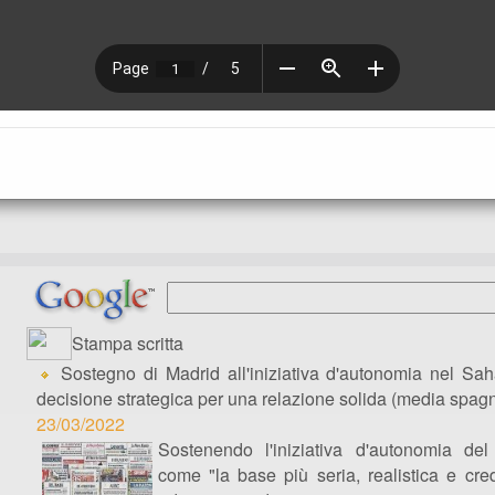
Stampa scritta
Sostegno di Madrid all'iniziativa d'autonomia nel Sa
decisione strategica per una relazione solida (media spagn
23/03/2022
Sostenendo l'iniziativa d'autonomia de
come "la base più seria, realistica e cre