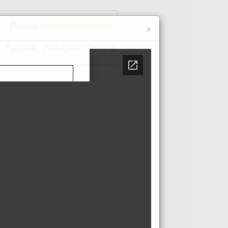
Ricerca
×
Русский
Português
Italiano
 sito
Contatti