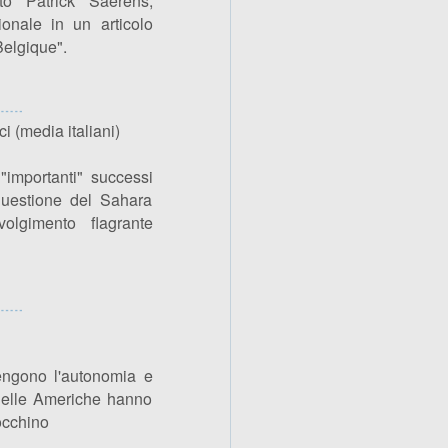
to Patrick Saerens,
ionale in un articolo
Belgique".
i (media italiani)
"importanti" successi
questione del Sahara
olgimento flagrante
tengono l'autonomia e
 delle Americhe hanno
occhino