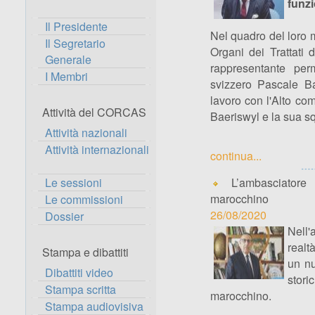
funzi
Il Presidente
Nel quadro del loro m
Il Segretario
Organi dei Trattati 
Generale
rappresentante pe
I Membri
svizzero Pascale B
lavoro con l'Alto com
Attività del CORCAS
Baeriswyl e la sua s
Attività nazionali
Attività internazionali
continua...
Le sessioni
L’ambasciatore 
marocchino
Le commissioni
26/08/2020
Dossier
Nell'
realt
Stampa e dibattiti
un nu
Dibattiti video
stori
Stampa scritta
marocchino.
Stampa audiovisiva