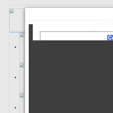
الـعـربية
Es