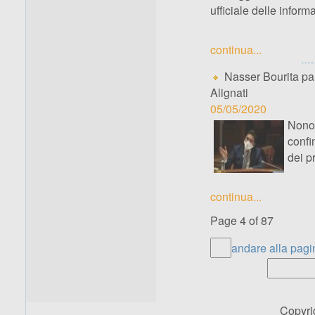
ufficiale delle infor
continua...
Nasser Bourita par
Alignati
05/05/2020
Nono
confi
dei p
continua...
Page 4 of 87
andare alla pagi
Copyr