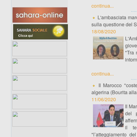
continua...
L'ambasciata maro
sulla questione del
18/08/2020
L'Amb
giove
"Tra 
intor
continua...
Il Marocco "coste
algerina (Bourita all
11/06/2020
Il Ma
del 
affer
il t
"l’atteggiamento d