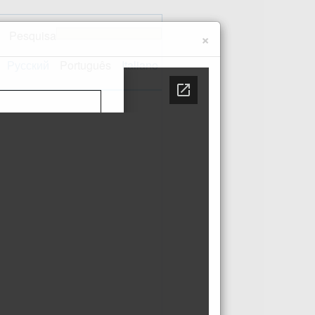
Pesquisa
×
Русский
Português
Italiano
te
Contactos