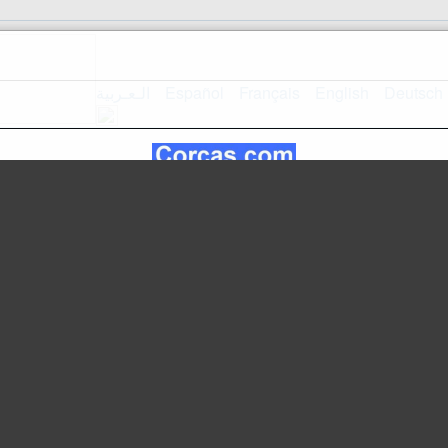
الـعـربية
Español
Français
English
Deutsch
Mapa do si
Página inicial