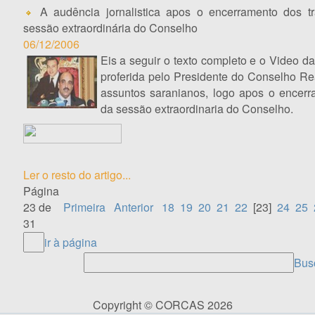
A audência jornalistica apos o encerramento dos t
sessão extraordinária do Conselho
06/12/2006
Eis a seguir o texto completo e o Video da
proferida pelo Presidente do Conselho Re
assuntos saranianos, logo apos o encerr
da sessão extraordinaria do Conselho.
Ler o resto do artigo...
Página
23 de
Primeira
Anterior
18
19
20
21
22
[23]
24
25
31
ir à página
Busc
Copyright © CORCAS 2026