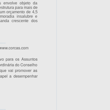
s envolve objeto da
estrutura para mais de
r um orçamento de 4,5
moradia insalubre e
manda crescente dos
: www.corcas.com
vo para os Assuntos
rdinária do Conselho
l que vai promover as
papel a desempenhar