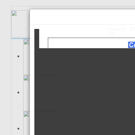
الـعـربية
Es