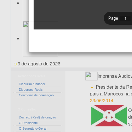
9 de agosto de 2026
Imprensa Audiov
Actividades Reais
Discurso fundador
Presidente da Re
Discursos Reais
país a Marrocos na
Cerimónia de nomeação
23/06/2014
O Conselho
d
Decreto (Real) de criação
s
O Presidente
O Secretário-Geral