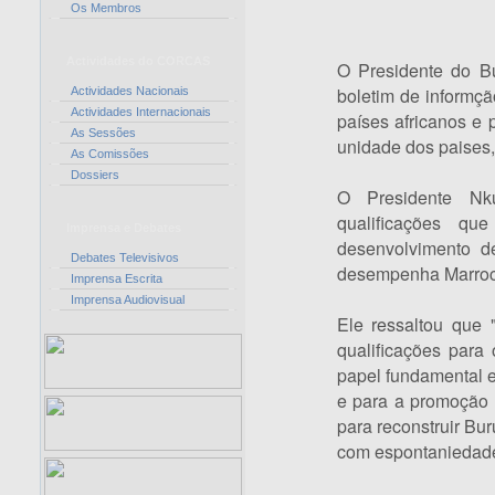
Os Membros
Actividades do CORCAS
O Presidente do B
boletim de informç
Actividades Nacionais
Actividades Internacionais
países africanos e 
As Sessões
unidade dos paises,
As Comissões
Dossiers
O Presidente Nk
qualificações q
Imprensa e Debates
desenvolvimento d
Debates Televisivos
desempenha Marroco
Imprensa Escrita
Imprensa Audiovisual
Ele ressaltou que
qualificações para
papel fundamental e
e para a promoção 
para reconstruir B
com espontaniedade