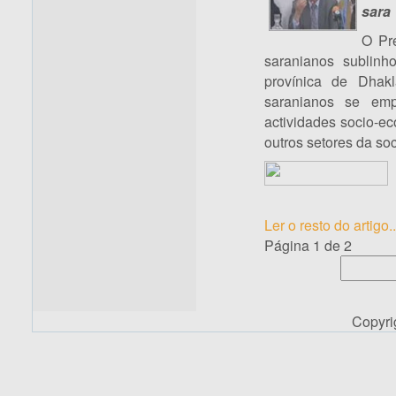
sara
O Pr
saranianos sublin
provínica de Dhak
saranianos se emp
actividades socio-e
outros setores da so
Ler o resto do artigo..
Página 1 de 2
Copyr