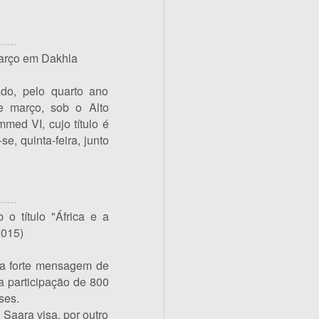
março em Dakhla
do, pelo quarto ano
e março, sob o Alto
ed VI, cujo título é
e, quinta-feira, junto
 título "África e a
2015)
la forte mensagem de
 participação de 800
ses.
Saara visa, por outro