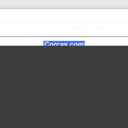
الـعـربية
Español
Français
English
Deutsch
Mapa do si
Página inicial