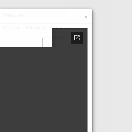
Pesquisa
×
Русский
Português
Italiano
te
Contactos