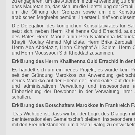
zu engagieren, um die Autonomie zur Anwendung zu brin
dass Mauretanien, das sich um die Herstellung der Stabili
um die Öffnung der Grenzen sowie um die Konstruk
arabischen Maghrebs bemüht, „in erster Linie“ von diesem P
Die Delegation des königlichen Konsultativrates für S
setzt sich, neben Herrn Khalihenna Ould Errachid, aus
des Rates Herrn Maouelainin Ben Khalihenna Maouela
Khayti, Moulay Ahmed Mghizlate, Herrn Brika Zerouali,
Herrn Aba Abdelaziz, Herrn Cheghaf Ali Salem, Herrn 
und Herrn Moussaoui Sidi Kheddad zusammen.
Erklärung des Herrn Khalihenna Ould Errachid in der
Es handelt sich um ein neues Projekt, es wurde kein P
seit der Gründung Marokkos zur Anwendung gebracht,
neues Marokko auf der Ebene der Demokratie, auf der E
und administrativen Verwaltung und insbesondere
Einbeziehung der Bewohner in der Verwaltung ihrer 
schaffen.
Erklärung des Botschafters Marokkos in Frankreich Fa
Das Wichtige ist, dass wir bei der Logik des Dialogs m
der internationalen Gemeinschaft bleiben, insbesondere 
mit den Freundesländern, um diesen Dialog zu entwic