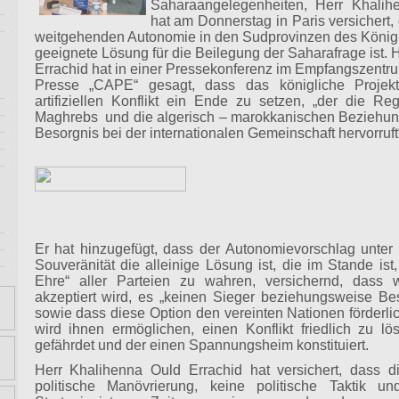
Saharaangelegenheiten, Herr Khalih
hat am Donnerstag in Paris versichert,
weitgehenden Autonomie in den Sudprovinzen des Königr
geeignete Lösung für die Beilegung der Saharafrage ist.
Errachid hat in einer Pressekonferenz im Empfangszentr
Presse „CAPE“ gesagt, dass das königliche Projek
artifiziellen Konflikt ein Ende zu setzen, „der die R
Maghrebs und die algerisch – marokkanischen Beziehung
Besorgnis bei der internationalen Gemeinschaft hervorruft
Er hat hinzugefügt, dass der Autonomievorschlag unter
Souveränität die alleinige Lösung ist, die im Stande is
Ehre“ aller Parteien zu wahren, versichernd, dass
akzeptiert wird, es „keinen Sieger beziehungsweise Be
sowie dass diese Option den vereinten Nationen förderli
wird ihnen ermöglichen, einen Konflikt friedlich zu l
gefährdet und der einen Spannungsheim konstituiert.
Herr Khalihenna Ould Errachid hat versichert, dass di
politische Manövrierung, keine politische Taktik und