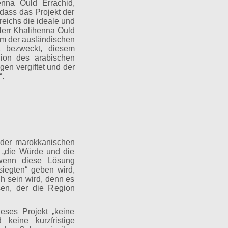
enna Ould Errachid,
 dass das Projekt der
eichs die ideale und
 Herr Khalihenna Ould
um der ausländischen
t bezweckt, diesem
egion des arabischen
en vergiftet und der
“.
 der marokkanischen
t, „die Würde und die
 wenn diese Lösung
siegten“ geben wird,
ch sein wird, denn es
ösen, der die Region
eses Projekt „keine
 keine kurzfristige