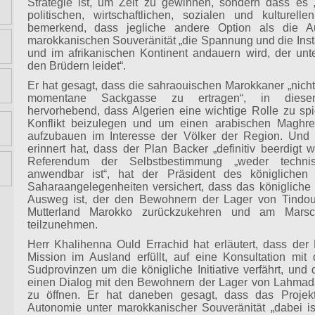
Strategie ist, um Zeit zu gewinnen, sondern dass es 
politischen, wirtschaftlichen, sozialen und kulturelle
bemerkend, dass jegliche andere Option als die A
marokkanischen Souveränität „die Spannung und die Insta
und im afrikanischen Kontinent andauern wird, der unt
den Brüdern leidet“.
Er hat gesagt, dass die sahraouischen Marokkaner „nicht
momentane Sackgasse zu ertragen“, in dies
hervorhebend, dass Algerien eine wichtige Rolle zu sp
Konflikt beizulegen und um einen arabischen Maghre
aufzubauen im Interesse der Völker der Region. Und
erinnert hat, dass der Plan Backer „definitiv beerdigt
Referendum der Selbstbestimmung „weder technis
anwendbar ist“, hat der Präsident des königlichen K
Saharaangelegenheiten versichert, dass das königliche P
Ausweg ist, der den Bewohnern der Lager von Tindouf
Mutterland Marokko zurückzukehren und am Marsc
teilzunehmen.
Herr Khalihenna Ould Errachid hat erläutert, dass der 
Mission im Ausland erfüllt, auf eine Konsultation mi
Sudprovinzen um die königliche Initiative verfährt, und 
einen Dialog mit den Bewohnern der Lager von Lahmada
zu öffnen. Er hat daneben gesagt, dass das Projek
Autonomie unter marokkanischer Souveränität „dabei is