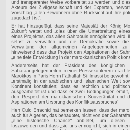
und transparenter Weise vorbereitet zu werden und dies
Akteure der Zivilgesellschaft und der Experten, hervo
Vorschlag „allen Bewohnern ohne Rücksicht auf ihre poli
zugedacht ist“.
Er hat hinzugefügt, dass seine Majestät der König 
Zukunft wettet und „dies über die Unterbreitung eines
eines Projektes, das allen Sahraouis ermöglichen wird, 
selbst zu verwalten und die Demokratie sowie di
Verwaltung der allgemeinen Angelegenheiten zu 
hinweisend dass das Projekt den Aspirationen der Sahr
„eine tiefe Entwicklung in der marokkanischen Politik konsti
Andererseits hat der Präsident des königlichen Ko
Saharaangelegenheiten in einer Pressekonferenz erachtet
Marokkos in Paris Herrn Fathallah Sijilmassi beigewohnt 
„erstmalig in der arabischen und islamischen Welt sow
Kontinent konstituiert, dass es rechtlich und politis
ausgearbeitet ist und dass er zwei Bedingungen erfüllt
den Respekt der marokkanischen Souveränität und di
Aspirationen am Ursprung des Konfliktsausbruches“.
Herr Ould Errachid hat bemerken lassen, dass der maro
auch für Algerien, das behauptet, nicht von der Saharafra
„eine historische Chance“ anbietet, um diesen arti
loszuwerden und dass „sie uns ermöglicht, sich in einen