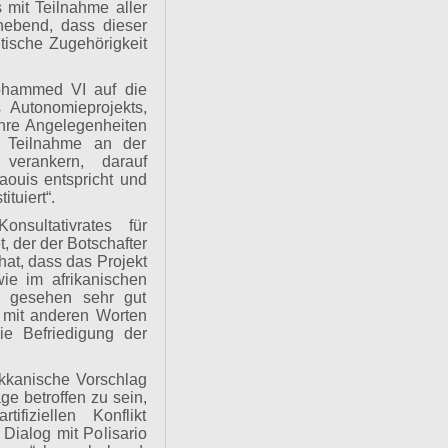
 mit Teilnahme aller
rhebend, dass dieser
tische Zugehörigkeit
Mohammed VI auf die
 Autonomieprojekts,
ihre Angelegenheiten
e Teilnahme an der
verankern, darauf
aouis entspricht und
tuiert“.
nsultativrates für
, der der Botschafter
hat, dass das Projekt
ie im afrikanischen
ch gesehen sehr gut
, mit anderen Worten
e Befriedigung der
kkanische Vorschlag
ge betroffen zu sein,
fiziellen Konflikt
 Dialog mit Polisario