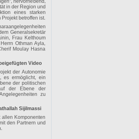
gen“, hervorhebend,
tät in der Region und
tion eines starken
rojekt betroffen ist.
aharaangelegenheiten
 dem Generalsekretär
inin, Frau Kelthoum
 Herrn Othman Ayla,
Cherif Moulay Hasna
 beigefügten Video
rojekt der Autonomie
 es ermöglicht, ein
bene der politischen
 auf der Ebene der
Angelegenheiten zu
thallah Sijilmassi
it allen Komponenten
mit den Partnern und
keln.