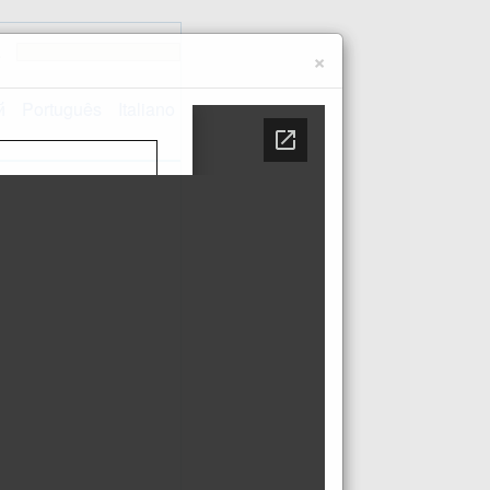
e
×
й
Português
Italiano
Kontakt