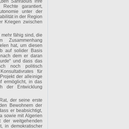
„den Sahraouis ihre
n Rechte garantiert,
utonomie unter der
bilität in der Region
er Kriegen zwischen
 mehr fähig sind, die
em Zusammenhang
ielen hat, um diesen
b auf solider Basis
 nach dem er daran
 wurde“ und dass das
ch noch politisch
onsultativrates für
rojekt der alleinige
 ermöglicht, in das
h der Entwicklung
Rat, der seine erste
t den Bewohnern der
dass er beabsichtigt,
 sowie mit Algerien
t der weitgehenden
t, in demokratischer