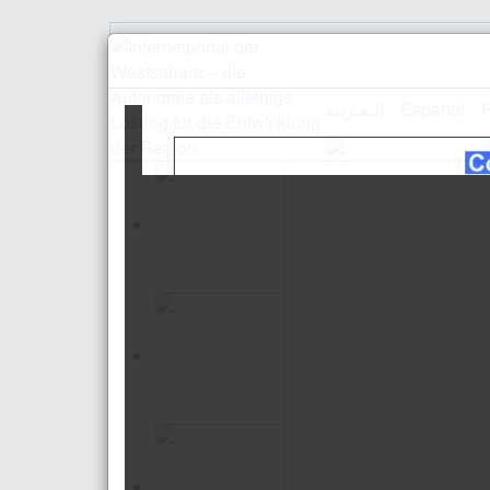
الـعـربية
Español
F
Empfang