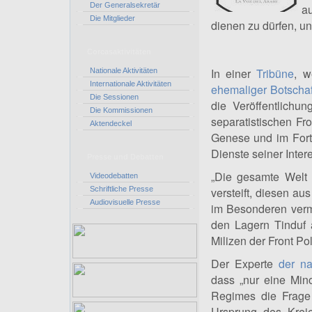
Der Generalsekretär
a
Die Mitglieder
dienen zu dürfen, un
Corcasaktivitäten
In einer
Tribüne
, w
Nationale Aktivitäten
Internationale Aktivitäten
ehemaliger Botscha
Die Sessionen
die Veröffentlichu
Die Kommissionen
separatistischen Fr
Aktendeckel
Genese und im Fort
Dienste seiner Inter
Presse und Debatten
„Die gesamte Welt 
Videodebatten
Schriftliche Presse
versteift, diesen a
Audiovisuelle Presse
im Besonderen verm
den Lagern Tinduf 
Milizen der Front Po
Der Experte
der na
dass „nur eine Mino
Regimes die Frage
Ursprung des Kreie