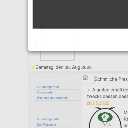
Samstag, den 08. Aug 2026
Schriftliche Pre
Königliche Aktivitäten
Gründungsrede
Algerien erhält d
Königsreden
zwecks dessen desse
Ernennungszeremonie
26.05.2022
M
Der Rat
Kr
Gründungsdahir
a
Der Präsident