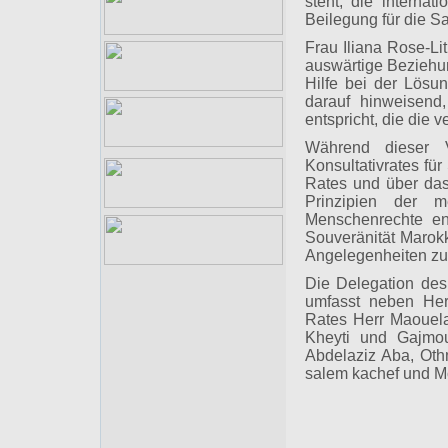
steht, die internat
Beilegung für die Sa
Frau Iliana Rose-Lit
auswärtige Beziehun
Hilfe bei der Lösu
darauf hinweisend
entspricht, die die 
Während dieser V
Konsultativrates fü
Rates und über das 
Prinzipien der m
Menschenrechte en
Souveränität Marok
Angelegenheiten zu
Die Delegation des
umfasst neben Her
Rates Herr Maouel
Kheyti und Gajmou
Abdelaziz Aba, Oth
salem kach