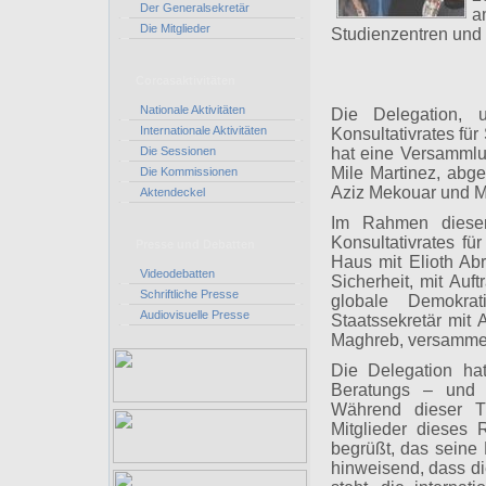
Der Generalsekretär
a
Die Mitglieder
Studienzentren und an
Corcasaktivitäten
Nationale Aktivitäten
Die Delegation, 
Internationale Aktivitäten
Konsultativrates fü
Die Sessionen
hat eine Versammlu
Mile Martinez, abge
Die Kommissionen
Aziz Mekouar und M
Aktendeckel
Im Rahmen dieser
Konsultativrates f
Presse und Debatten
Haus mit Elioth Ab
Videodebatten
Sicherheit, mit Auft
Schriftliche Presse
globale Demokra
Audiovisuelle Presse
Staatssekretär mit 
Maghreb, versammel
Die Delegation hat
Beratungs – und E
Während dieser Tr
Mitglieder dieses
begrüßt, das seine 
hinweisend, dass di