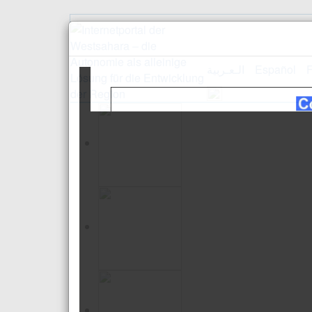
الـعـربية
Español
F
Empfang