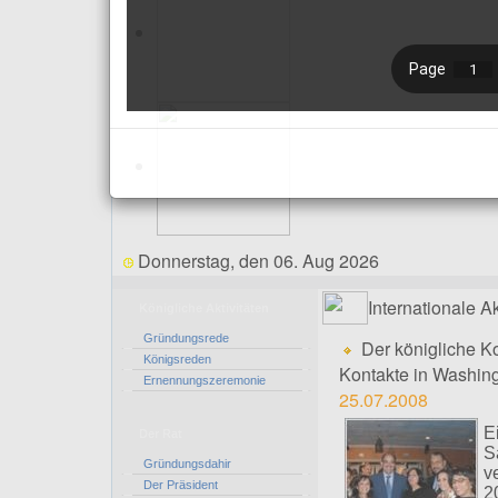
Donnerstag, den 06. Aug 2026
Internationale Ak
Königliche Aktivitäten
Gründungsrede
Der königliche Ko
Königsreden
Kontakte in Washing
Ernennungszeremonie
25.07.2008
E
Der Rat
S
Gründungsdahir
v
Der Präsident
2