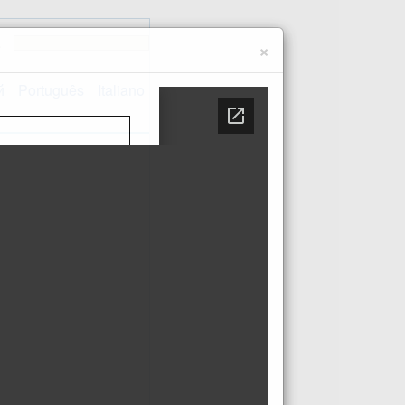
e
×
й
Português
Italiano
Kontakt