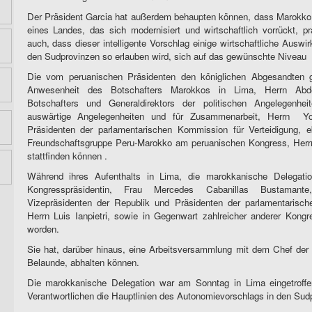
Der Präsident Garcia hat außerdem behaupten können, dass Marokko s
eines Landes, das sich modernisiert und wirtschaftlich vorrückt, pr
auch, dass dieser intelligente Vorschlag einige wirtschaftliche Auswi
den Sudprovinzen so erlauben wird, sich auf das gewünschte Niveau
Die vom peruanischen Präsidenten den königlichen Abgesandten 
Anwesenheit des Botschafters Marokkos in Lima, Herrn Abd
Botschafters und Generaldirektors der politischen Angelegenhe
auswärtige Angelegenheiten und für Zusammenarbeit, Herrn
Y
Präsidenten der parlamentarischen Kommission für Verteidigung, e
Freundschaftsgruppe Peru-Marokko am peruanischen Kongress, Herr
stattfinden können .
Während ihres Aufenthalts in Lima, die marokkanische Delegatio
Kongresspräsidentin, Frau Mercedes Cabanillas Bustaman
Vizepräsidenten der Republik und Präsidenten der parlamentarisc
Herrn Luis Ianpietri, sowie in Gegenwart zahlreicher anderer Kongr
worden.
Sie hat, darüber hinaus, eine Arbeitsversammlung mit dem Chef der 
Belaunde, abhalten können.
Die marokkanische Delegation war am Sonntag in Lima eingetroff
Verantwortlichen die Hauptlinien des Autonomievorschlags in den Sudp