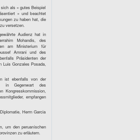
ich als « gutes Beispiel
äsentiert » und beachtet
rkungen zu haben hat, die
zu versetzen.
gewährte Audienz hat in
errahim Mohandis, des
iten am Ministerium für
oussef Amrani und des
benfalls Präsidenten der
n Luis Gonzales Posada,
n ist ebenfalls von der
te, in Gegenwart des
hen Kongresskommission,
essmitglieder, empfangen
Diplomatie, Herrn Garcia
en, um den peruanischen
rovinzen zu erläutern.