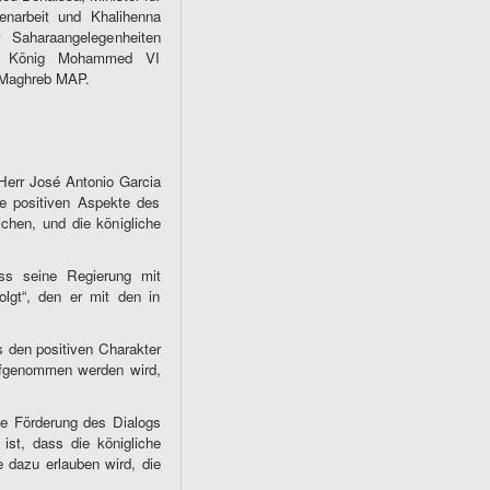
enarbeit und Khalihenna
r Saharaangelegenheiten
ät König Mohammed VI
n Maghreb MAP.
Herr José Antonio Garcia
ie positiven Aspekte des
chen, und die königliche
ass seine Regierung mit
olgt“, den er mit den in
s den positiven Charakter
aufgenommen werden wird,
ie Förderung des Dialogs
ist, dass die königliche
ie dazu erlauben wird, die