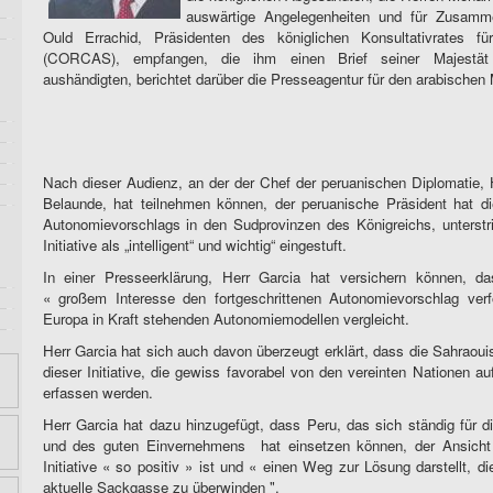
auswärtige Angelegenheiten und für Zusamm
Ould Errachid, Präsidenten des königlichen Konsultativrates fü
(CORCAS), empfangen, die ihm einen Brief seiner Majest
aushändigten, berichtet darüber die Presseagentur für den arabische
Nach dieser Audienz, an der der Chef der peruanischen Diplomatie, 
Belaunde, hat teilnehmen können, der peruanische Präsident hat d
Autonomievorschlags in den Sudprovinzen des Königreichs, unterstri
Initiative als „intelligent“ und wichtig“ eingestuft.
In einer Presseerklärung, Herr Garcia hat versichern können, d
« großem Interesse den fortgeschrittenen Autonomievorschlag verf
Europa in Kraft stehenden Autonomiemodellen vergleicht.
Herr Garcia hat sich auch davon überzeugt erklärt, dass die Sahraoui
dieser Initiative, die gewiss favorabel von den vereinten Nationen 
erfassen werden.
Herr Garcia hat dazu hinzugefügt, dass Peru, das sich ständig für d
und des guten Einvernehmens
hat einsetzen können, der Ansicht 
Initiative « so positiv » ist und « einen Weg zur Lösung darstellt, d
aktuelle Sackgasse zu überwinden ".