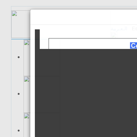
الـعـربية
Es