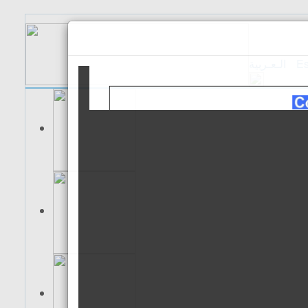
الـعـربية
Es