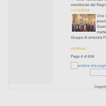
meridionali del Regno
11/12/2025
Una n
prov
Guel
marte
Gruppo di amicizia F
continua...
Page 6 of 658
andare alla pagi
Copyr