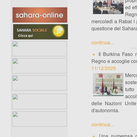
propr
ed ef
Regn
mercoledì a Rabat i p
questione del Sahara
continua...
Il Burkina Faso ri
Regno e accoglie con
11/12/2025
Merco
soste
tutto
accol
delle Nazioni Unite
d'autonomia.
continua...
Una numerosa del