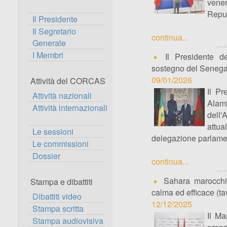
vener
Repub
Il Presidente
Il Segretario
continua...
Generale
I Membri
Il Presidente de
sostegno del Senegal 
09/01/2026
Attività del CORCAS
Il Pr
Attività nazionali
Alam
Attività internazionali
dell
attua
Le sessioni
delegazione parlame
Le commissioni
Dossier
continua...
Sahara marocchino
Stampa e dibattiti
calma ed efficace (ta
Dibattiti video
12/12/2025
Stampa scritta
Il Ma
Stampa audiovisiva