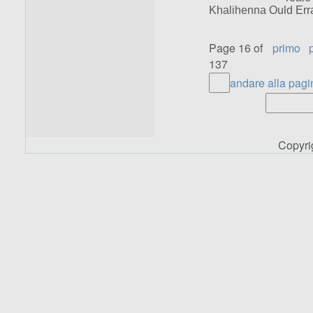
Khalihenna Ould Err
Page 16 of
primo
137
andare alla pagi
Copyr