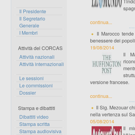
Tindo
spagn
Il Presidente
Il Segretario
continua...
Generale
I Membri
Il Marocco tende 
benessere dei popoli
19/08/2014
Attività del CORCAS
Il M
Attività nazionali
ricon
Attività internazionali
mentr
strut
Le sessioni
versione francese.
Le commissioni
Dossier
continua...
Il Sig. Mezouar ch
Stampa e dibattiti
nella vertenza sul S
Dibattiti video
05/08/2014
Stampa scritta
Il m
Stampa audiovisiva