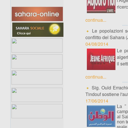
l'Alg
ricer
continua...
Le popolazioni se
conflitto del Sahara 
04/08/2014
Le po
alger
il se
continua...
Sig. Ould Errachi
Tindouf sostiene l'a
17/06/2014
La " 
campi
al Sa
non t
reale