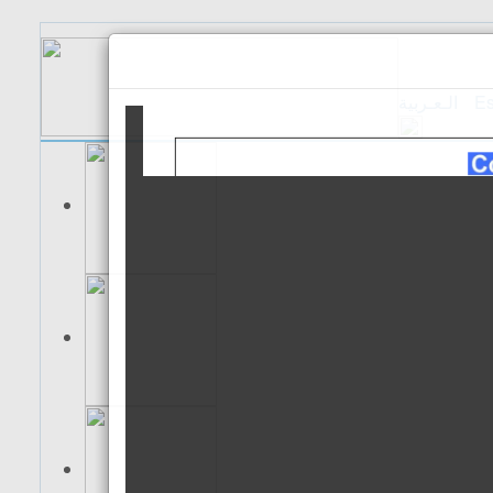
الـعـربية
Es