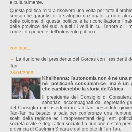
e culturalmente.
Questa politica mira a risolvere una volta per tutte il pro
senso che garantisce lo sviluppo nazionale, a nord afri
delle colonne di questa politica è la riconciliazione fin
delle province del sud, a tutti i livelli in cui l'errore o i
come componente dell'intervento politico.
continua...
La riunione del presidente del Corcas con i residenti de
Tan
28/04/2006
Khalihenna: l'autonomia non è nè una 
nè politicanè consumatrice ma é un p
che cambierebbe la storia dell'Africa
Il presidente del Consiglio di Consulenza
sahariani accompagnati dal segretario g
del Consiglio che risiedono in Tan-Tan presieduto gioved
Tan-Tan ha basato la sala per conferenze una riunione 
scelti della regione ed i rappresentanti degli enti politic
società civile e degli attori sociali.
La riunione è stata pres
provincia di Guelmim Smara e dal prefetto di Tan Tan.