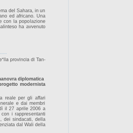
blema del Sahara, in un
cano ed africano. Una
ale con la popolazione
l malinteso ha avvenuto
"lla provincia di Tan-
manovra diplomatica
rogetto modernista
 reale per gli affari
enerale e dai membri
ì il 27 aprile 2006 a
con i rappresentanti
i, dei sindacati, della
enziata dal Wali della