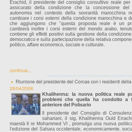
Erachid, il presidente del consiglio consultivo reale per 
assicurato della condizione che la concessione de
autonomia nel contesto della sovranità marocchina ne
cambiare i corsi esterni della condizione marocchina e de
che aggiungono che "questa proposta reale è un pro
cambierà inoltre i corsi esterni del mondo arabo, tenut
contiene gli effetti positivi sulla gestione della condizione
democratico e sulla partecipazione della relativa compone
politico, affare economico, sociale e culturale.
continua...
Riunione del presidente del Corcas con i residenti dell
28/04/2006
Khalihenna: la nuova politica reale pu
problemi che quella ha condotto a f
anteriore del Polisario
Il presidente del Consiglio di Consulenza
sahariani, il sig. Khalihenna Ould Errac
maestà Il re Mohammed VI , promulga una nuova politica
l'edizione del Sahara occidentale, economicamente, soci