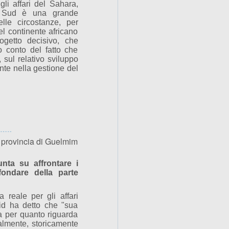
gli affari del Sahara,
l Sud è una grande
lle circostanze, per
l continente africano
getto decisivo, che
o conto del fatto che
, sul relativo sviluppo
nte nella gestione del
a provincia di Guelmim
nta su affrontare i
ondare della parte
 reale per gli affari
hid ha detto che "sua
 per quanto riguarda
almente, storicamente