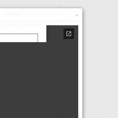
Ricerca
×
Русский
Português
Italiano
 sito
Contatti