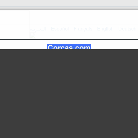
الـعـربية
Español
Français
English
Deutsch
mappa del
Home Page