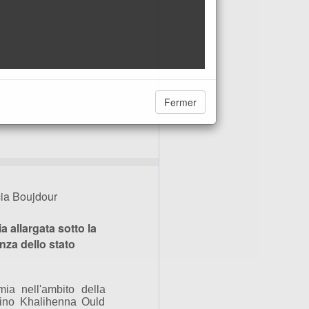
Fermer
cia Boujdour
 allargata sotto la
za dello stato
ia nell'ambito della
hino Khalihenna Ould