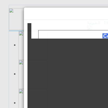
الـعـربية
Es