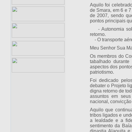
Aquilo foi celebra
de Smara, em 6 e 7
de 2007, sendo que
pontos principais qu
- Autonomia soluçã
retorno.
- O transporte aéreo
Meu Senhor Sua Ma
Os membros do Cons
tabalhado durante 
aspectos dos pontos
patriotismo.
Foi dedicado pelos
debater o Projeto l
digna retorno de to
assuntos em seus 
nacional, convicção 
Aquilo que continu
tribos ligados e und
a lealdade e a fi
sentimento da Baía
dinastia Alaouita e