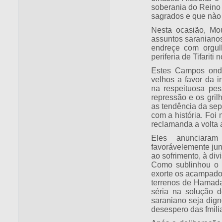
soberania do Reino d
sagrados e que nào
Nesta ocasião, Mo
assuntos saraniano
endreçe com orgul
periferia de Tifariti
Estes Campos onde
velhos a favor da in
na respeituosa pe
repressão e os gril
as tendência da sep
com a história. Foi
reclamanda a volta 
Eles anunciara
favorávelemente jun
ao sofrimento, à div
Como sublinhou o 
exorte os acampado
terrenos de Hamada,
séria na solução d
saraniano seja digno
desespero das fmili