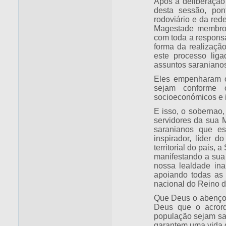
Após a deliberação
desta sessão, pon
rodoviário e da rede
Magestade membros
com toda a responsa
forma da realizaçã
este processo lig
assuntos saranianos
Eles empenharam o
sejam conforme o
socioeconómicos e i
E isso, o sobernao
servidores da sua
saranianos que e
inspirador, líder 
territorial do pais
manifestando a sua
nossa lealdade ina
apoiando todas as s
nacional do Reino d
Que Deus o abençoa 
Deus que o acrord
população sejam sat
garantem uma vida 