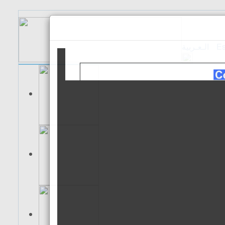
الـعـربية
Es