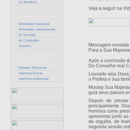
Os Membros
Veja a seguir na V
Actividades do CORCAS
Actividades Nacionais
Actividades Internacionais
As Sessões
As Comissões
Messagem enviada
Dossiers
Para a Sua Majesta
Imprensa e Debates
Após a conclusão d
Do Conselho real Co
Debates Televisivos
Imprensa Escrita
Louvado seja Deus,
o Profeta e sua famí
Imprensa Audiovisual
Moulay Sua Majestad
guia seus passos em
Depois de prestar
principalmente Sha
honrosa como presi
apresentar junto a
de orgulho, de lea
segunda sessão ord