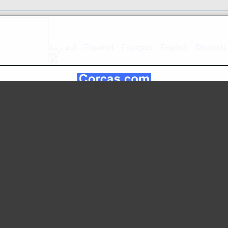
الـعـربية
Español
Français
English
Deutsch
Página inicial
Mapa do si