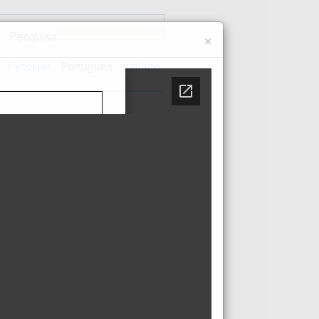
Pesquisa
×
Русский
Português
Italiano
te
Contactos