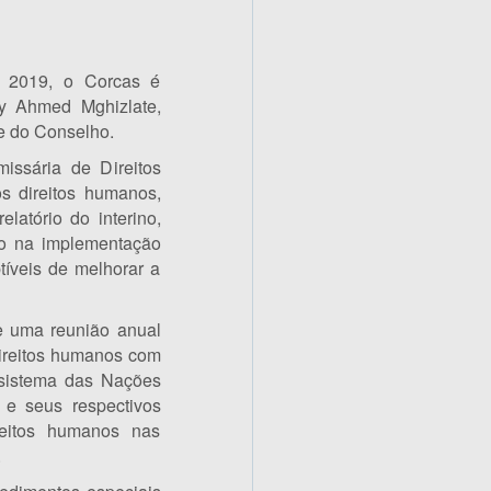
e 2019, o Corcas é
y Ahmed Mghizlate,
e do Conselho.
issária de Direitos
s direitos humanos,
atório do interino,
do na implementação
íveis de melhorar a
e uma reunião anual
direitos humanos com
 sistema das Nações
 e seus respectivos
reitos humanos nas
.