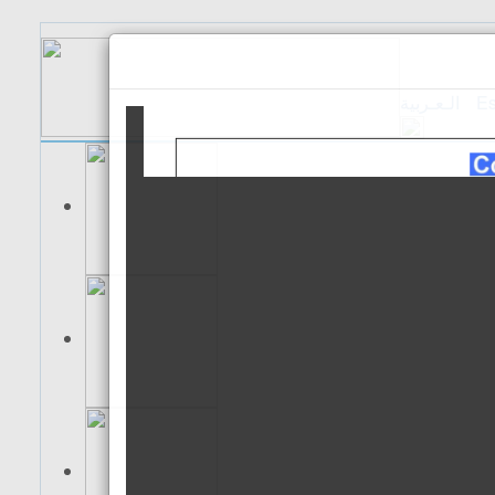
الـعـربية
Es