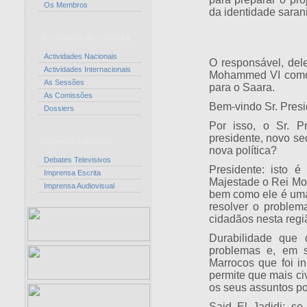
Os Membros
da identidade saran
Actividades do CORCAS
Actividades Nacionais
O responsável, de
Actividades Internacionais
Mohammed VI como 
As Sessões
para o Saara.
As Comissões
Bem-vindo Sr. Presi
Dossiers
Por isso, o Sr. 
presidente, novo se
Imprensa e Debates
nova política?
Debates Televisivos
Presidente: isto é
Imprensa Escrita
Majestade o Rei M
Imprensa Audiovisual
bem como ele é uma 
resolver o problem
cidadãos nesta regi
Durabilidade que
problemas e, em s
Marrocos que foi i
permite que mais ci
os seus assuntos pol
Said El Jadidi: s