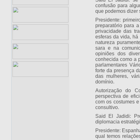
confusão para algu
que podemos dizer 
Presidente: prime
preparatório para 
privacidade das tr
esferas da vida, há
natureza puramente
sara e na comunid
opiniões dos dive
conhecida como a p
parlamentares Vári
forte da presença d
das mulheres, vár
domínio.
Autorização do C
perspectiva de efic
com os costumes e 
consultivo.
Said El Jadidi: P
diplomacia estratég
Presidente: Espanh
qual temos relações