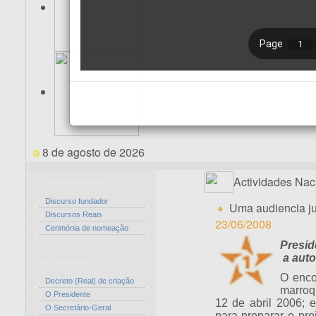
8 de agosto de 2026
Actividades Nac
Actividades Reais
Discurso fundador
Uma audiencia ju
Discursos Reais
23/06/2008
Cerimónia de nomeação
Presid
a aut
O Conselho
O enco
Decreto (Real) de criação
marroq
O Presidente
12 de abril 2006; 
O Secretário-Geral
para preparar o pro