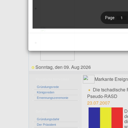
Sonntag, den 09. Aug 2026
Markante Ereign
Königliche Aktivitäten
Gründungsrede
Die tschadische P
Königsreden
Pseudo-RASD
Ernennungszeremonie
23.07.2007
D
Der Rat
d
Gründungsdahir
d
Der Präsident
w