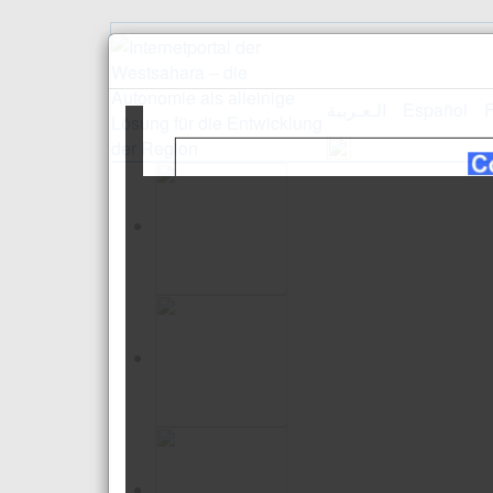
الـعـربية
Español
F
Empfang