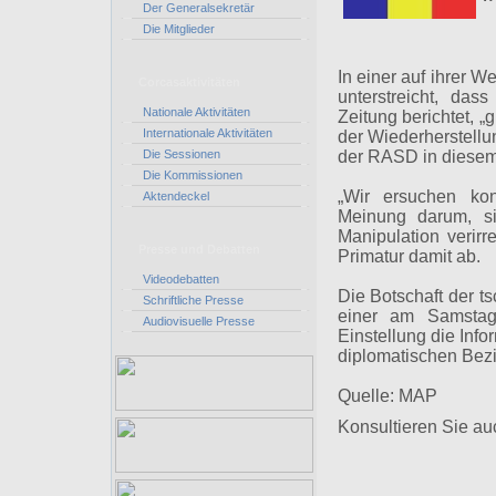
Der Generalsekretär
Die Mitglieder
In einer auf ihrer W
Corcasaktivitäten
unterstreicht, das
Nationale Aktivitäten
Zeitung berichtet, „
Internationale Aktivitäten
der Wiederherstell
Die Sessionen
der RASD in diesem
Die Kommissionen
„Wir ersuchen kon
Aktendeckel
Meinung darum, si
Manipulation verirr
Presse und Debatten
Primatur damit ab.
Videodebatten
Die Botschaft der ts
Schriftliche Presse
einer am Samstag i
Audiovisuelle Presse
Einstellung die Inf
diplomatischen Bez
Quelle: MAP
Konsultieren Sie au