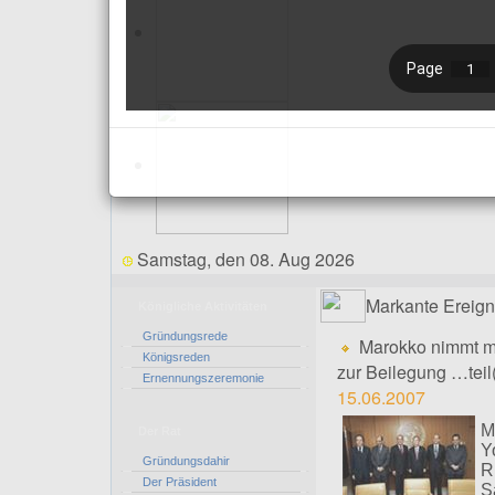
Samstag, den 08. Aug 2026
Markante Ereign
Königliche Aktivitäten
Gründungsrede
Marokko nimmt m
Königsreden
zur Beilegung …tei
Ernennungszeremonie
15.06.2007
M
Der Rat
Y
Gründungsdahir
R
Der Präsident
S