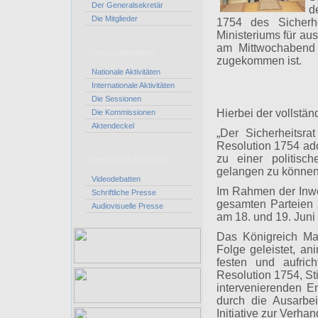
Der Generalsekretär
d
Die Mitglieder
1754 des Sicherhe
Ministeriums für au
am Mittwochabend
Corcasaktivitäten
zugekommen ist.
Nationale Aktivitäten
Internationale Aktivitäten
Die Sessionen
Hierbei der vollstä
Die Kommissionen
Aktendeckel
„Der Sicherheitsra
Resolution 1754 ado
zu einer politisc
Presse und Debatten
gelangen zu können
Videodebatten
Im Rahmen der Inwer
Schriftliche Presse
gesamten Parteien 
Audiovisuelle Presse
am 18. und 19. Juni
Das Königreich Mar
Folge geleistet, an
festen und aufric
Resolution 1754, St
intervenierenden E
durch die Ausarbe
Initiative zur Verha