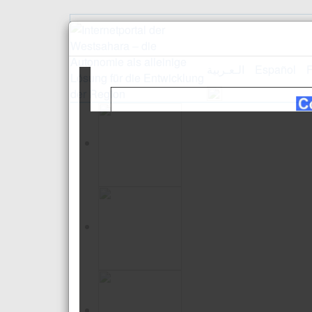
الـعـربية
Español
F
Empfang