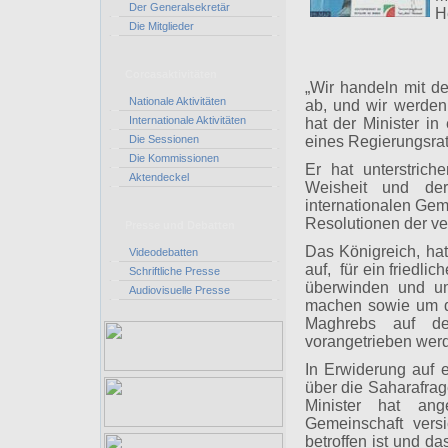
Der Generalsekretär
H
Die Mitglieder
Corcasaktivitäten
„Wir handeln mit de
Nationale Aktivitäten
ab, und wir werden
Internationale Aktivitäten
hat der Minister i
Die Sessionen
eines Regierungsrat
Die Kommissionen
Er hat unterstric
Aktendeckel
Weisheit und der
internationalen Gem
Resolutionen der ve
Presse und Debatten
Das Königreich, hat
Videodebatten
auf, für ein friedli
Schriftliche Presse
überwinden und um
Audiovisuelle Presse
machen sowie um di
Maghrebs auf der
vorangetrieben wer
In Erwiderung auf 
über die Saharafra
Minister hat ang
Gemeinschaft vers
betroffen ist und d