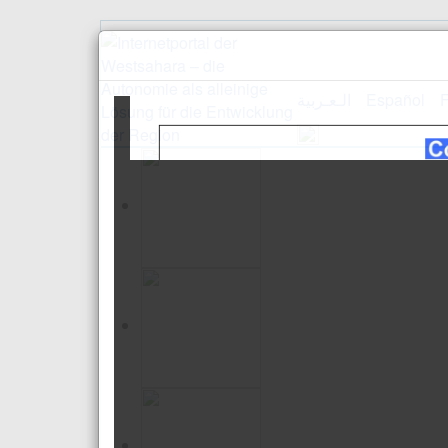
الـعـربية
Español
F
Empfang