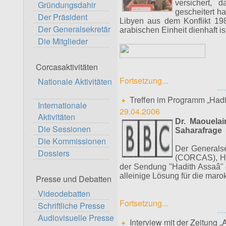
versichert,
Gründungsdahir
gescheitert h
Der Präsident
Libyen aus dem Konflikt 198
Der Generalsekretär
arabischen Einheit dienhaft is
Die Mitglieder
Corcasaktivitäten
Fortsetzung...
Nationale Aktivitäten
Treffen im Programm „Hadi
Internationale
29.04.2006
Aktivitäten
Dr. Maouelai
Die Sessionen
Saharafrage
Die Kommissionen
Der Generalse
Dossiers
(CORCAS), Her
der Sendung "Hadith Assaâ" 
alleinige Lösung für die mar
Presse und Debatten
Videodebatten
Fortsetzung...
Schriftliche Presse
Audiovisuelle Presse
Interview mit der Zeitung „