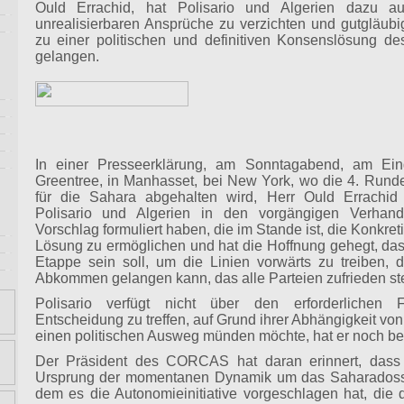
Ould Errachid, hat Polisario und Algerien dazu auf
unrealisierbaren Ansprüche zu verzichten und gutgläub
zu einer politischen und definitiven Konsenslösung de
gelangen.
In einer Presseerklärung, am Sonntagabend, am Ei
Greentree, in Manhasset, bei New York, wo die 4. Rund
für die Sahara abgehalten wird, Herr Ould Errachid
Polisario und Algerien in den vorgängigen Verhand
Vorschlag formuliert haben, die im Stande ist, die Konkret
Lösung zu ermöglichen und hat die Hoffnung gehegt, da
Etappe sein soll, um die Linien vorwärts zu treiben,
Abkommen gelangen kann, das alle Parteien zufrieden stel
Polisario verfügt nicht über den erforderlichen
Entscheidung zu treffen, auf Grund ihrer Abhängigkeit von 
einen politischen Ausweg münden möchte, hat er noch be
Der Präsident des CORCAS hat daran erinnert, dass
Ursprung der momentanen Dynamik um das Saharadossi
dem es die Autonomieinitiative vorgeschlagen hat, die 