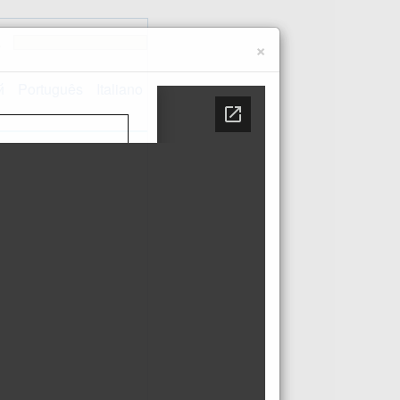
e
×
й
Português
Italiano
Kontakt