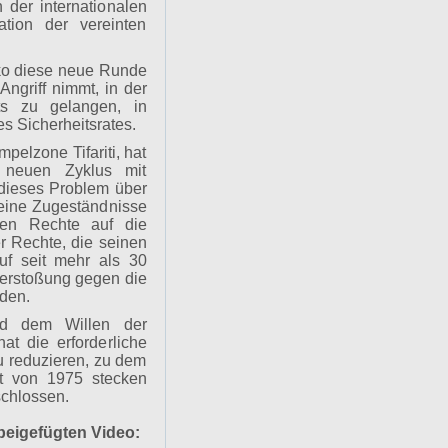
der internationalen
tion der vereinten
ko diese neue Runde
Angriff nimmt, in der
kts zu gelangen, in
 Sicherheitsrates.
pelzone Tifariti, hat
n neuen Zyklus mit
dieses Problem über
eine Zugeständnisse
hen Rechte auf die
ner Rechte, die seinen
uf seit mehr als 30
 Verstoßung gegen die
rden.
nd dem Willen der
at die erforderliche
u reduzieren, zu dem
t von 1975 stecken
schlossen.
beigefügten Video: