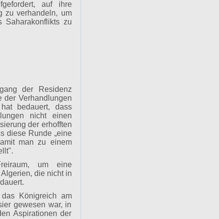
gefordert, auf ihre
ig zu verhandeln, um
s Saharakonflikts zu
ngang der Residenz
e der Verhandlungen
 hat bedauert, dass
lungen nicht einen
isierung der erhofften
ss diese Runde „eine
 damit man zu einem
lt".
 Freiraum, um eine
Algerien, die nicht in
dauert.
 das Königreich am
er gewesen war, in
den Aspirationen der