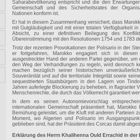
Saharabevölkerung entspricht und die den Erwartungen 
Gemeinschaft und des Sicherheitsrates der Organisa
Nationen konform ist.
Er hat in diesem Zusammenhang versichert, dass Marok
mit Gutgläubigkeit und mit einer totalen Verfügbarkeit in 
Absicht, zu einer definitiven Beilegung des Konfli
Übereinstimmung mit den Resolutionen 1754 und 1783 des
Trotz der rezenten Provokationen der Polisario in der Stem
er fortgefahren, Marokko engagiert sich in diese
ausgestreckter Hand der anderen Partei gegenüber, um 
den Weg der Verhandlungen zu regeln, wird dennoch k
machen bezüglich seiner historischen unveräußerlic
Souveränität und auf die territoriale Integrität sowie sei
sequestrierten Staatsbürgern in den Lagern von Tindo
Jahren auferlegte Blockierung zu beheben, in flagranter
Menschenrechte, die durch das Völkerrecht garantiert we
In dem es seinen Autonomievorschlag entspreche
internationalen Gemeinschaft präsentiert hat, Marokko h
Bemühung geleistet, um die Kluft mit anderen Parteien z
Moment, wo Algerien und Polisario im Ausgangspunk
geblieben sind, hat der Präsident des Corcas damit abge
Erklärung des Herrn Khalihenna Ould Errachid in der 