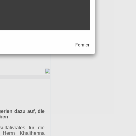
Fermer
erien dazu auf, die
eben
ltativrates für die
 Herrn Khalihenna