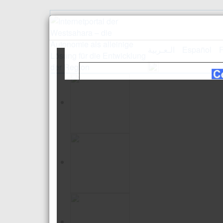
الـعـربية
Español
F
Empfang