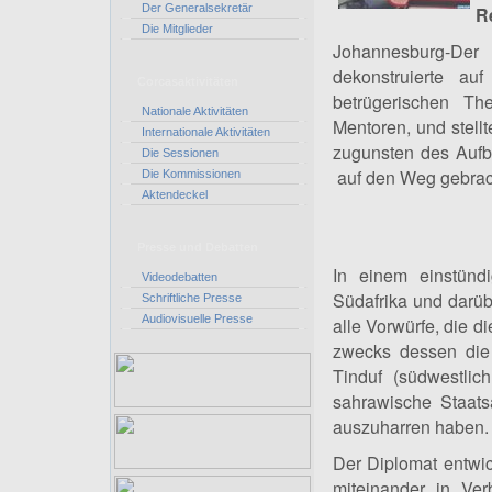
Der Generalsekretär
R
Die Mitglieder
Johannesburg-Der 
dekonstruierte a
Corcasaktivitäten
betrügerischen Th
Nationale Aktivitäten
Mentoren, und stell
Internationale Aktivitäten
zugunsten des Aufba
Die Sessionen
auf den Weg gebrach
Die Kommissionen
Aktendeckel
Presse und Debatten
In einem einstünd
Videodebatten
Südafrika und darüb
Schriftliche Presse
Audiovisuelle Presse
alle Vorwürfe, die d
zwecks dessen die 
Tinduf (südwestlic
sahrawische Staats
auszuharren haben.
Der Diplomat entwic
miteinander in Ve