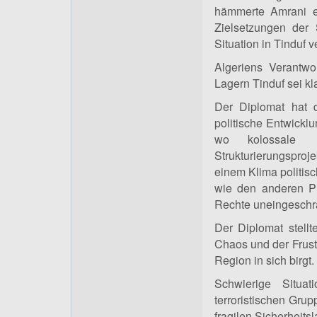
hämmerte Amrani e
Zielsetzungen der 
Situation in Tinduf v
Algeriens Verantw
Lagern Tinduf sei kl
Der Diplomat hat d
politische Entwicklu
wo kolossale I
Strukturierungsproj
einem Klima politisc
wie den anderen Pr
Rechte uneingeschr
Der Diplomat stellt
Chaos und der Frustr
Region in sich birgt.
Schwierige Situa
terroristischen Gr
fragilen Sicherheits