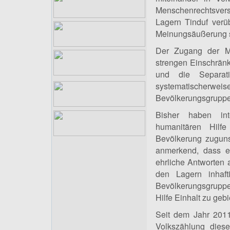
Menschenrechtsvers
Lagern Tinduf verü
Meinungsäußerung s
Der Zugang der Me
strengen Einschränk
und die Separati
systematischerweis
Bevölkerungsgrupp
Bisher haben int
humanitären Hilf
Bevölkerung zugunst
anmerkend, dass es
ehrliche Antworten a
den Lagern inhaft
Bevölkerungsgruppe
Hilfe Einhalt zu geb
Seit dem Jahr 201
Volkszählung dies