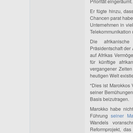
Priorität eingeräumt.
Er fügte hinzu, das
Chancen parat habe
Unternehmen in viel
Telekommunikation u
Die afrikanische
Präsidentschaft der 
auf Afrikas Vermög
für künftige afrik
vergangener Zeiten
heutigen Welt existi
"Dies ist Marokkos V
seiner Bemühungen i
Basis beizutragen.
Marokko habe nicht
Führung
seiner M
Wandels voransch
Reformprojekt, das