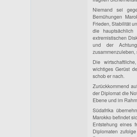
Niemand sei gege
Bemühungen Marokk
Frieden, Stabilität u
die hauptsächlic
extremistischen Dis
und der Achtung
zusammenzuleben, s
Die wirtschaftlic
wichtiges Gerüst d
schob er nach.
Zurückkommend auf
der Diplomat die Not
Ebene und im Rahmen
Südafrika übernehm
Marokko befindet sic
Entstehung eines f
Diplomaten zufolge