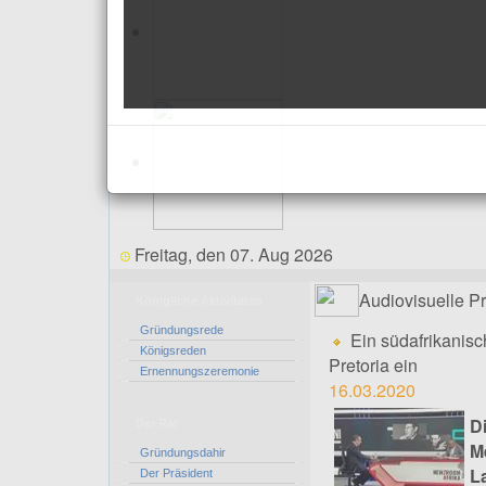
Freitag, den 07. Aug 2026
Audiovisuelle P
Königliche Aktivitäten
Gründungsrede
Ein südafrikanis
Königsreden
Pretoria ein
Ernennungszeremonie
16.03.2020
D
Der Rat
M
Gründungsdahir
L
Der Präsident