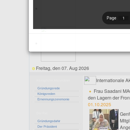
Freitag, den 07. Aug 2026
Internationale Ak
Königliche Aktivitäten
Gründungsrede
Frau Saadani MA
Königsreden
den Lagern der Fron
Ernennungszeremonie
01.10.2025
Genf
Der Rat
Mitg
Gründungsdahir
Ang
Der Präsident