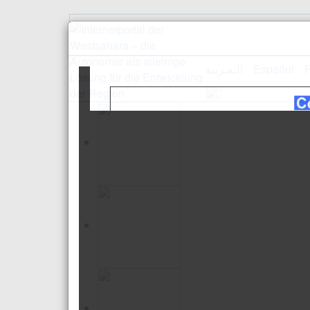
الـعـربية
Español
F
Empfang