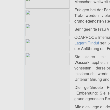
Menschen weltweit an
Erfolgen bei der Fö
Trotz werden viele
grundlegendsten Rec
Sehr geehrte Frau Vi
OCAPROCE Internatio
Lagern Tinduf
seit 5
der Anführung der Fr
Sie seien mit za
Wasserknappheit, m
vonseiten dersel
missbraucht werde
Unterernährung und z
Die gefährdete Po
Entbehrung: Sie se
grundlegendsten Rec
Alle dies liege an de