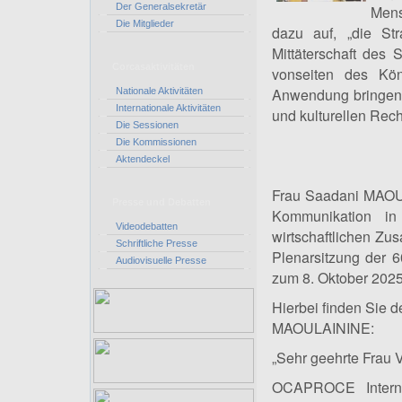
Der Generalsekretär
Mens
Die Mitglieder
dazu auf, „die Str
Mittäterschaft des
Corcasaktivitäten
vonseiten des Kön
Anwendung bringen u
Nationale Aktivitäten
Internationale Aktivitäten
und kulturellen Rech
Die Sessionen
Die Kommissionen
Aktendeckel
Frau Saadani MAOUL
Presse und Debatten
Kommunikation in
Videodebatten
wirtschaftlichen Z
Schriftliche Presse
Plenarsitzung der 
Audiovisuelle Presse
zum 8. Oktober 2025 
Hierbei finden Sie 
MAOULAININE:
„Sehr geehrte Frau V
OCAPROCE Intern