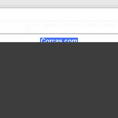
الـعـربية
Español
Français
English
Deutsch
Прием
план сайта