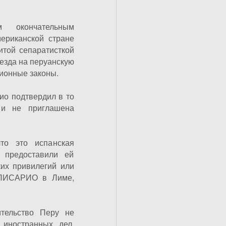
 окончательным
ериканской стране
итой сепаратисткой
ъезда на перуанскую
ионные законы.
ио подтвердил в то
 и не приглашена
то это испанская
 предоставили ей
ких привилегий или
ПОЛИСАРИО в Лиме,
ительство Перу не
 иностранных дел,