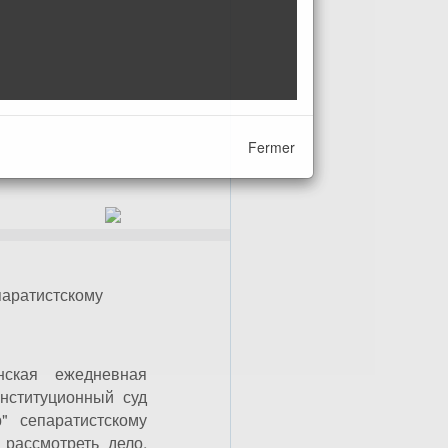
Fermer
паратистскому
нская ежедневная
нституционный суд
" сепаратистскому
рассмотреть дело,