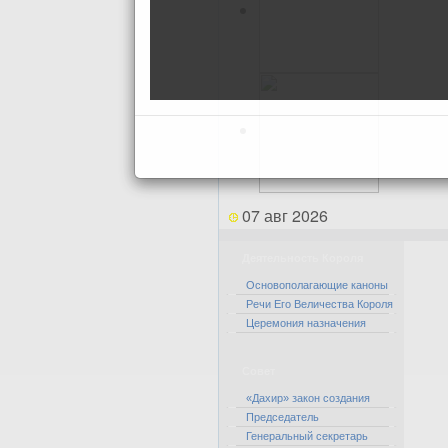
07 авг 2026
Деятельность Короля
Основополагающие каноны
Речи Его Величества Короля
Церемония назначения
Совет
«Дахир» закон создания
Председатель
Генеральный секретарь