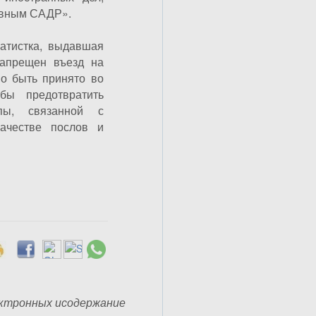
ивным САДР».
ратистка, выдавшая
запрещен въезд на
но быть принято во
бы предотвратить
ппы, связанной с
качестве послов и
ктронных исодержание