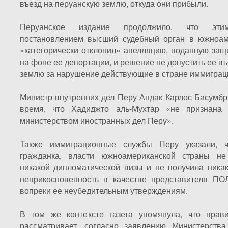
въезд на перуанскую землю, откуда они прибыли.
Перуанское издание продолжило, что этим
постановлением высший судебный орган в южноам
«категорически отклонил» апелляцию, поданную защ
на фоне ее депортации, и решение не допустить ее в
землю за нарушение действующие в стране иммиграц
Министр внутренних дел Перу Андак Карлос Басумбр
время, что Хадиджто аль-Мухтар «не признана
министерством иностранных дел Перу».
Также иммиграционные службы Перу указали, ч
гражданка, власти южноамериканской страны не
никакой дипломатической визы и не получила ника
неприкосновенность в качестве представителя 
вопреки ее неубедительным утверждениям.
В том же контексте газета упомянула, что прав
рассматривает, согласно заявлению Министерства