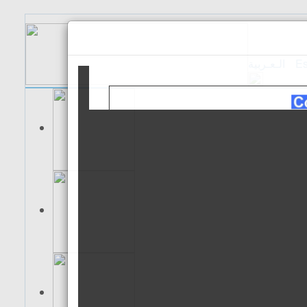
الـعـربية
Es