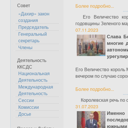
Совет
Более подробно...
«Дахир» закон
Его Величество кор
создания
годовщины Зеленого м
Председатель
07.11.2023
Генеральный
Слава Б
секретарь
многие 
Члены
автоно
урегулир
Деятельность
ККСДС
Его Величество король 
Национальная
вечером по случаю сор
Деятельность
Международная
Более подробно...
Деятельность
Королевская речь по 
Сессии
31.07.2023
Комиссии
Именно
Досье
последо
южными 