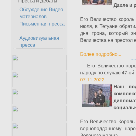
Пресса и Дебаты
Дахле и 
Обсуждение Видео
материалов
Его Величество король
Письменная пресса
июля, в Тетуане обрат
дня трона, который з
Аудиовизуальная
Величества на престол 
пресса
Более подробно...
Его Величество кор
народу по случаю 47-о
07.11.2022
Наш по
компле
диплома
социальн
Его Величество Король 
верноподданному наро
Зеленого марша.