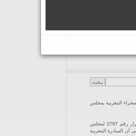
 بالتبني “التاريخي” للقرار 2797 حول الصحراء المغربية بمجلس
أشادت الولايات المتحدة بالتبني “التاريخي” للقرار رقم 2797 لمجلس
 أن المبادرة المغربية