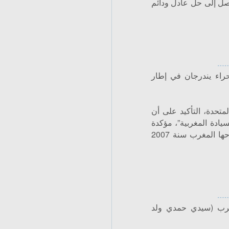
وصل إلى حل عادل ودائم
راء يندرجان في إطار
متحدة، التأكيد على أن
ادة المغربية”، مؤكدة
أن دعم باريس لمبادرة الحكم الذاتي التي اقترحها المغرب سنة 2007
 للمغرب (سيدي حمدي ولد