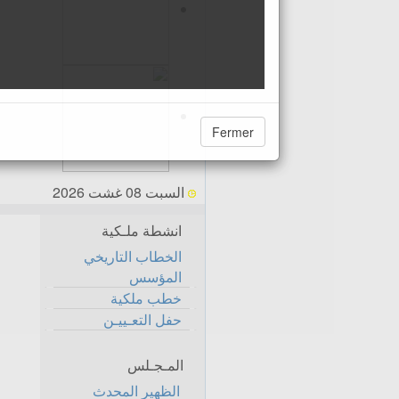
Fermer
السبت 08 غشت 2026
انشطة ملـكية
الخطاب التاريخي
المؤسس
خطب ملكية
حفل التعـييـن
المـجـلس
الظهير المحدث