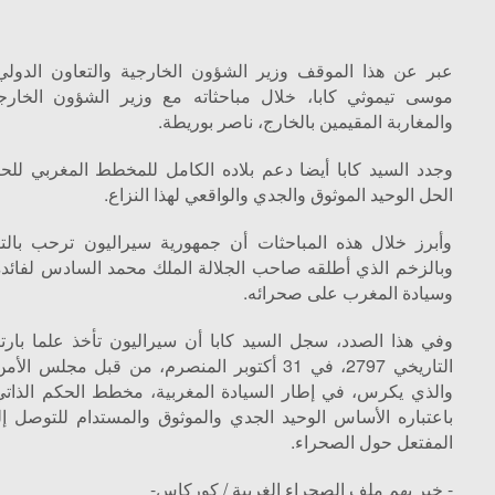
عبر عن هذا الموقف وزير الشؤون الخارجية والتعاون الدولي
موسى تيموثي كابا، خلال مباحثاته مع وزير الشؤون الخارجي
والمغاربة المقيمين بالخارج، ناصر بوريطة.
وجدد السيد كابا أيضا دعم بلاده الكامل للمخطط المغربي للحك
الحل الوحيد الموثوق والجدي والواقعي لهذا النزاع.
وأبرز خلال هذه المباحثات أن جمهورية سيراليون ترحب بالتو
وبالزخم الذي أطلقه صاحب الجلالة الملك محمد السادس لفائد
وسيادة المغرب على صحرائه.
وفي هذا الصدد، سجل السيد كابا أن سيراليون تأخذ علما بارتياح
التاريخي 2797، في 31 أكتوبر المنصرم، من قبل مجلس 
والذي يكرس، في إطار السيادة المغربية، مخطط الحكم الذات
باعتباره الأساس الوحيد الجدي والموثوق والمستدام للتوصل 
المفتعل حول الصحراء.
- خبر يهم ملف الصحراء الغربية / كوركاس-