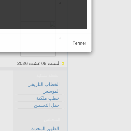
Fermer
السبت 08 غشت 2026
انشطة ملـكية
الخطاب التاريخي
المؤسس
خطب ملكية
حفل التعـييـن
المـجـلس
الظهير المحدث