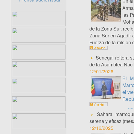
En el
Armad
las P
Moham
de la Zona Sur, recib
Zona Sur en Agadir 
Fuerza de la misión 
Senegal reitera s
de la Asamblea Naci
12/01/2026
El M
Marro
el vi
Repúb
Sáhara marroquí:
serena y eficaz (mes
12/12/2025