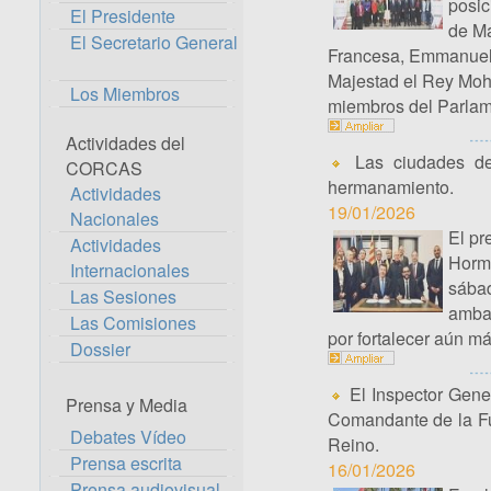
posic
El Presidente
de Ma
El Secretario General
Francesa, Emmanuel M
Majestad el Rey Moha
Los Miembros
miembros del Parlame
Actividades del
Las ciudades de
CORCAS
hermanamiento.
Actividades
19/01/2026
Nacionales
El pr
Actividades
Horma
Internacionales
sábad
Las Sesiones
ambas
Las Comisiones
por fortalecer aún m
Dossier
El Inspector Gene
Prensa y Media
Comandante de la Fue
Debates Vídeo
Reino.
Prensa escrita
16/01/2026
Prensa audiovisual