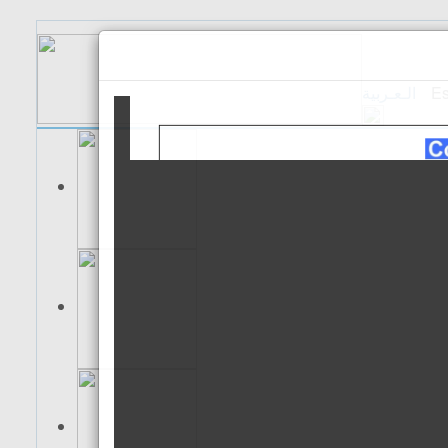
الـعـربية
Es